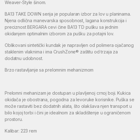
Weaver-Style šinom.
BA13 TAKE DOWN serija je popularan izbor za lov u planinama.
Njena odlična manevarska sposobnost, lagana konstrukcija i
preciznost BERGARA cevi čine BA13 TD pušku sa jednim
okidanjem optimalnim izborom za pušku za potajni lov.
Oblikovani sintetički kundak je napravljen od polimera ojačanog
staklenim vlaknima i ima CrushZone® zaštitu od trzaja za
dodatnu udobnost.
Brzo rastavljanje sa prelomnim mehanizmom
Prelomni mehanizam je dostupan u plavljenoj crnoj boji. Kukica
okidača je obostrana, pogodna za levoruke korisnike. Puška se
može rastaviti bez dodatnih alata, što olakšava njen transport u
bilo kojoj torbi i čini je idealnom za skladištenje u ograničenom
prostoru.
Kalibar: 223 rem