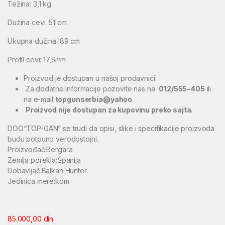
Težina: 3,1 kg
Dužina cevi: 51 cm.
Ukupna dužina: 89 cm
Profil cevi: 17,5mm
Proizvod je dostupan u našoj prodavnici.
Za dodatne informacije pozovite nas na
012/555-405
ili
na e-mail
topgunserbia@yahoo
.
Proizvod nije dostupan za kupovinu preko sajta.
DOO”TOP-GAN” se trudi da opisi, slike i specifikacije proizvoda
budu potpuno verodostojni.
Proizvođač:Bergara
Zemlja porekla:Španija
Dobavljač:Balkan Hunter
Jedinica mere:kom
85.000,00
din