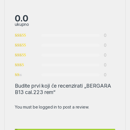
0.0
ukupno
0
0
0
0
0
Budite prvi koji će recenzirati „BERGARA
B13 cal.223 rem“
You must be
logged in
to post a review.