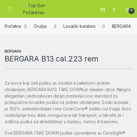
Skip to navigation
Skip to content
Open
0
Početna
Oružje
Lovački karabini
BERGARA
BERGARA
BERGARA B13 cal.223 rem
Za lovca koji želi pušku sa visokim kvalitetom i jednim
okidanjem, BERGARA BA13 TAKE DOWN je idealan izbor. Njegov
elegantan i jednostavan dizajn postavlja novi standard za
pristupačne lovačke puške sa jednim okidanjem. Svaki kundak
je 100% ambidekstralan i ima CrushZone® zaštitu od trzaja. Brzo
rastavljanje bez alata omogućava lak transport, a takođe je i
odlična puška za skladištenje u kampu, čamcu ili kamionu.
Sve BERGARA TAKE DOWN puške opremljene su DuraSight®