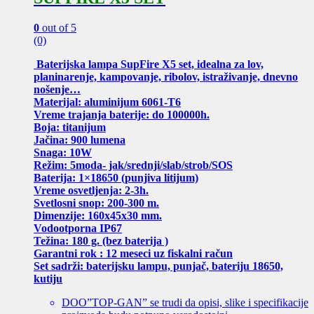
0
out of 5
(0)
Baterijska lampa SupFire X5 set, idealna za lov,
planinarenje, kampovanje, ribolov, istraživanje, dnevno
nošenje…
Materijal: aluminijum 6061-T6
Vreme trajanja baterije: do 100000h.
Boja: titanijum
Jačina: 900 lumena
Snaga: 10W
Režim: 5moda- jak/srednji/slab/strob/SOS
Baterija: 1×18650 (punjiva litijum)
Vreme osvetljenja: 2-3h.
Svetlosni snop: 200-300 m.
Dimenzije: 160x45x30 mm.
Vodootporna IP67
Težina: 180 g. (bez baterija )
Garantni rok : 12 meseci uz fiskalni račun
Set sadrži: baterijsku lampu, punjač, bateriju 18650,
kutiju
DOO”TOP-GAN” se trudi da opisi, slike i specifikacije