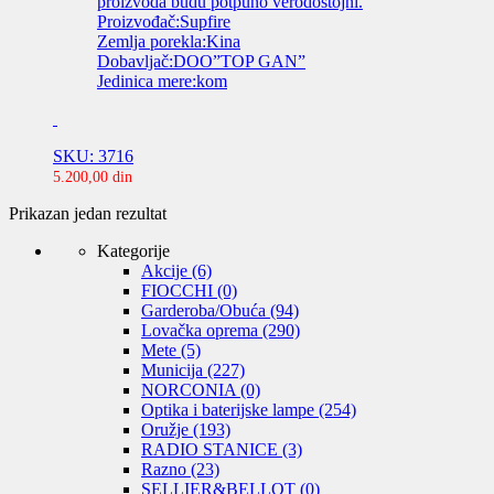
proizvoda budu potpuno verodostojni.
Proizvođač:Supfire
Zemlja porekla:Kina
Dobavljač:DOO”TOP GAN”
Jedinica mere:kom
SKU: 3716
5.200,00
din
Prikazan jedan rezultat
Kategorije
Akcije
(6)
FIOCCHI
(0)
Garderoba/Obuća
(94)
Lovačka oprema
(290)
Mete
(5)
Municija
(227)
NORCONIA
(0)
Optika i baterijske lampe
(254)
Oružje
(193)
RADIO STANICE
(3)
Razno
(23)
SELLIER&BELLOT
(0)