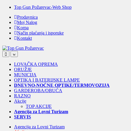
Skip
Skip
Top Gun Požarevac-Web Shop
to
to
Prodavnica
navigation
content
Moj Nalog
Korpa
Način plaćanja i isporuke
Kontakt
Open
Close
LOVAČKA OPREMA
ORUŽJE
MUNICIJA
OPTIKA I BATERIJSKE LAMPE
DNEVNO-NOĆNE OPTIKE/TERMOVOZIJA
GARDEROBA/OBUĆA
RAZNO
Akcije
TOP AKCIJE
Agencija za Lovni Turizam
SERVIS
Agencija za Lovni Turizam