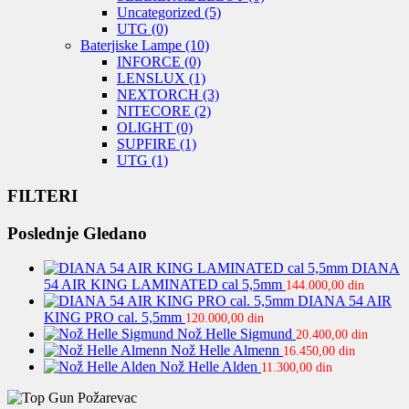
Uncategorized
(5)
UTG
(0)
Baterjiske Lampe
(10)
INFORCE
(0)
LENSLUX
(1)
NEXTORCH
(3)
NITECORE
(2)
OLIGHT
(0)
SUPFIRE
(1)
UTG
(1)
FILTERI
Poslednje Gledano
DIANA
54 AIR KING LAMINATED cal 5,5mm
144.000,00
din
DIANA 54 AIR
KING PRO cal. 5,5mm
120.000,00
din
Nož Helle Sigmund
20.400,00
din
Nož Helle Almenn
16.450,00
din
Nož Helle Alden
11.300,00
din