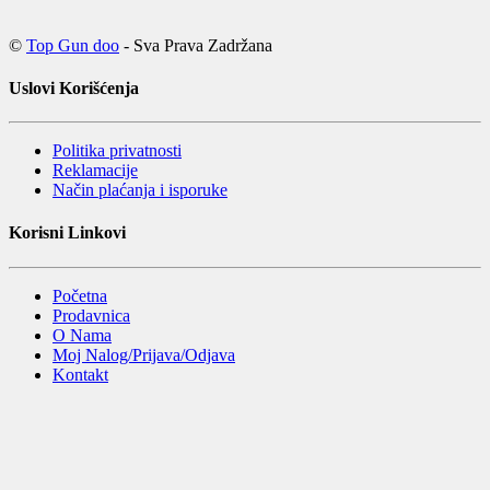
©
Top Gun doo
- Sva Prava Zadržana
Uslovi Korišćenja
Politika privatnosti
Reklamacije
Način plaćanja i isporuke
Korisni Linkovi
Početna
Prodavnica
O Nama
Moj Nalog/Prijava/Odjava
Kontakt