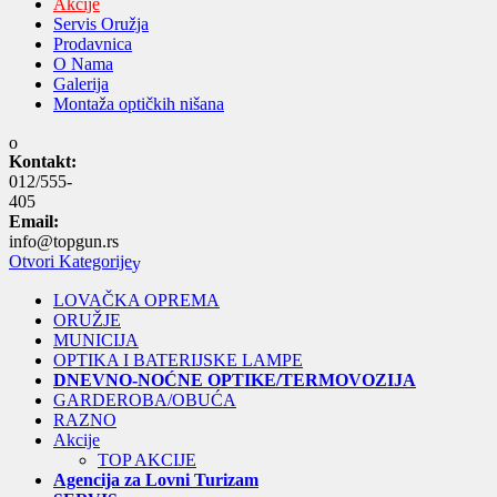
Akcije
Servis Oružja
Prodavnica
O Nama
Galerija
Montaža optičkih nišana
Kontakt:
012/555-
405
Email:
info@topgun.rs
Otvori Kategorije
LOVAČKA OPREMA
ORUŽJE
MUNICIJA
OPTIKA I BATERIJSKE LAMPE
DNEVNO-NOĆNE OPTIKE/TERMOVOZIJA
GARDEROBA/OBUĆA
RAZNO
Akcije
TOP AKCIJE
Agencija za Lovni Turizam