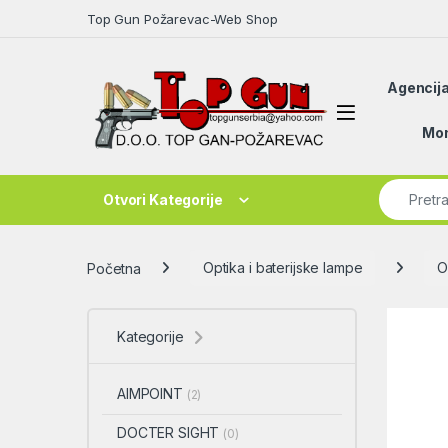
Skip to navigation
Skip to content
Top Gun Požarevac-Web Shop
Agencija
Open
Mon
Search fo
Otvori Kategorije
Početna
Optika i baterijske lampe
O
Kategorije
AIMPOINT
(2)
DOCTER SIGHT
(0)