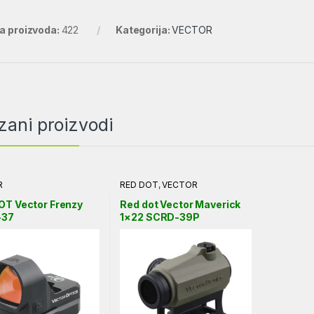
ra proizvoda:
422
Kategorija:
VECTOR
zani proizvodi
R
RED DOT
,
VECTOR
OT Vector Frenzy
Red dot Vector Maverick
-37
1×22 SCRD-39P