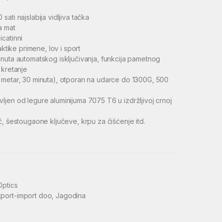
ati najslabija vidljiva tačka
a mat
catinni
aktike primene, lov i sport
nuta automatskog isključivanja, funkcija pametnog
 kretanje
 metar, 30 minuta), otporan na udarce do 1300G, 500
jen od legure aluminijuma 7075 T6 u izdržljivoj crnoj
, šestougaone ključeve, krpu za čišćenje itd.
Optics
port-import doo, Jagodina