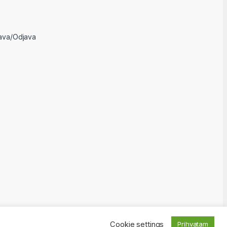
java/Odjava
Cookie settings
Prihvatam