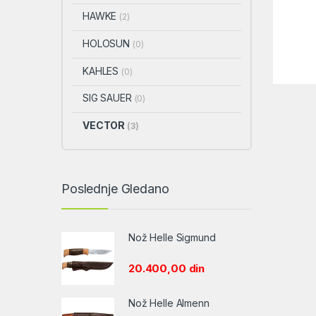
HAWKE
(2)
HOLOSUN
(0)
KAHLES
(0)
SIG SAUER
(0)
VECTOR
(3)
Poslednje Gledano
Nož Helle Sigmund
20.400,00
din
Nož Helle Almenn