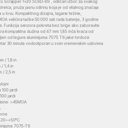
cs Scrapper 1×20 SCRD-69 , odličan izbor za svakog
trelca, pruža jasnu oštrinu koja je od vitalnog značaja
 u lovu. Kompaktnog dizajna, lagane težine,
MOA veličina tačke.50.000 sati rada baterije, 3 godine
e. Funkcija senzora pokreta bez brige ako zaboravite
 Ultra kompaktna dužina od 47 mm 1,85 inča kraća od
jen od legure aluminijuma 7075 T6 jake tvrdoće
metar 30 minuta vodootporan u svim vremenskim uslovima
 / 1,8 in
/ 1,4 in
 / 2,5 in
lojni
 100 jardi
100 jardi
isine: >45MOA
A
nivoa
 -20~+50°C
uminijuma 7075-T6