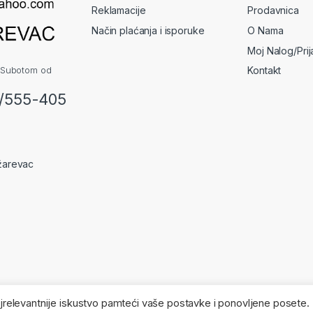
Reklamacije
Prodavnica
Način plaćanja i isporuke
O Nama
Moj Nalog/Pri
 Subotom od
Kontakt
2/555-405
žarevac
najrelevantnije iskustvo pamteći vaše postavke i ponovljene posete.