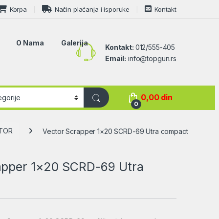
Korpa
Način plaćanja i isporuke
Kontakt
O Nama
Galerija
Kontakt:
012/555-405
Email:
info@topgun.rs
0,00
din
0
TOR
Vector Scrapper 1×20 SCRD-69 Utra compact
apper 1×20 SCRD-69 Utra