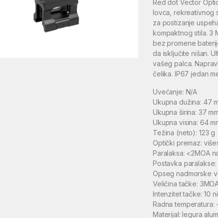
Red dot Vector Opti
lovca, rekreativnog s
za postizanje uspeha
kompaktnog stila. 3 
bez promene baterij
da isključite nišan.
vašeg palca. Napravl
čelika. IP67 jedan 
Uvećanje: N/A
Ukupna dužina: 47 mm
Ukupna širina: 37 mm 
Ukupna visina: 64 mm
Težina (neto): 123 g
Optički premaz: višes
Paralaksa: <2MOA na
Postavka paralakse: 
Opseg nadmorske v
Veličina tačke: 3MO
Intenzitet tačke: 10 
Radna temperatura:
Materijal: legura al