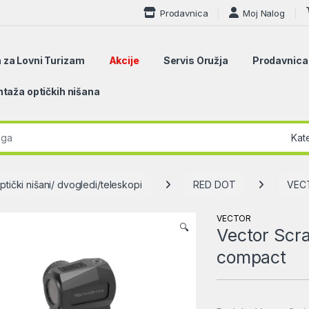
Prodavnica
Moj Nalog
 za Lovni Turizam
Akcije
Servis Oružja
Prodavnica
taža optičkih nišana
r:
ptički nišani/ dvogledi/teleskopi
RED DOT
VEC
VECTOR
🔍
Vector Scr
compact