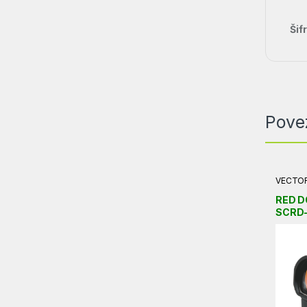
Šif
Pove
VECTO
RED D
SCRD