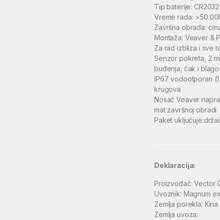
Tip baterije: CR2032
Vreme rada: >50.000 s
Završna obrada: crn
Montaža: Veaver & Pi
Za rad izbliza i sve t
Senzor pokreta, 2 mi
buđenja, čak i blago
IP67 vodootporan (1
krugova
Nosač Veaver napravl
mat završnoj obradi
Paket uključuje:držač
Deklaracija:
Proizvođač: Vector 
Uvoznik: Magnum ex
Zemlja porekla: Kina
Zemlja uvoza: