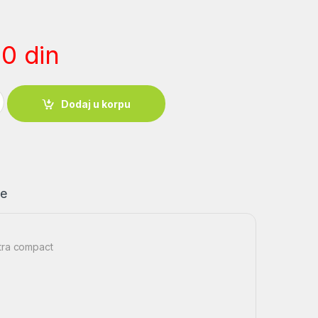
00
din
x20 SCRD-69 Utra compact quantity
Dodaj u korpu
je
tra compact