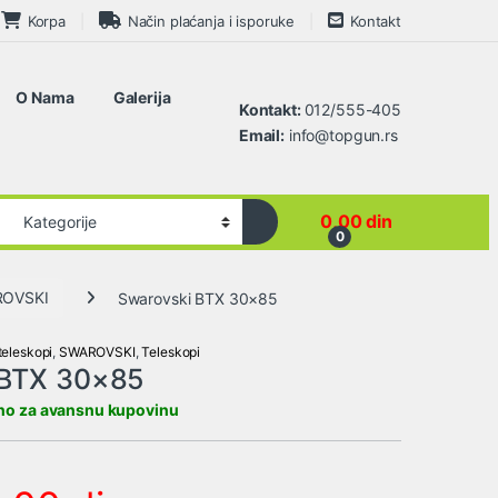
Korpa
Način plaćanja i isporuke
Kontakt
O Nama
Galerija
Kontakt:
012/555-405
Email:
info@topgun.rs
0,00
din
0
OVSKI
Swarovski BTX 30×85
teleskopi
,
SWAROVSKI
,
Teleskopi
 BTX 30×85
no za avansnu kupovinu