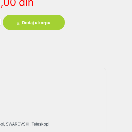
0,00
din
5 quantity
Dodaj u korpu
opi
,
SWAROVSKI
,
Teleskopi