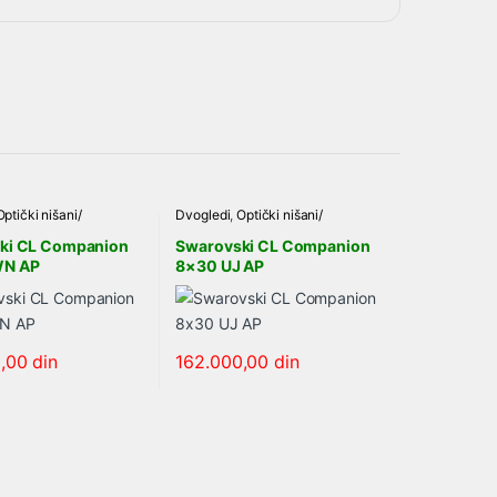
Optički nišani/
Dvogledi
,
Optički nišani/
eleskopi
,
SWAROVSKI
dvogledi/teleskopi
,
SWAROVSKI
ki CL Companion
Swarovski CL Companion
WN AP
8×30 UJ AP
0,00
din
162.000,00
din