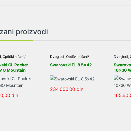
zani proizvodi
i
,
Optički nišani/
Dvogledi
,
Optički nišani/
Dvogledi
,
/teleskopi
,
SWAROVSKI
dvogledi/teleskopi
,
SWAROVSKI
dvogledi/t
ski CL Pocket
Swarovski EL 8.5×42
Swarovs
MO Mountain
10×30 
234.000,00
din
00,00
din
165.60