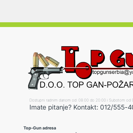
Dostupni radnim danom od: 08:00 do 20:00 i Subotom od 
Imate pitanje? Kontakt: 012/555-
Top-Gun adresa