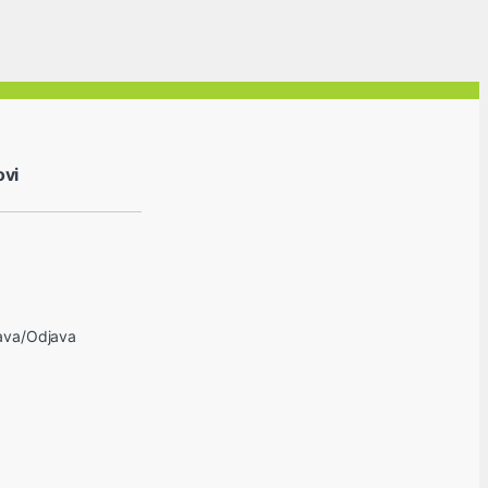
ovi
java/Odjava