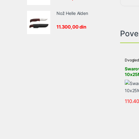
Nož Helle Alden
11.300,00
din
Pove
Dvogled
dvogledi
Swarov
10x25
110.4