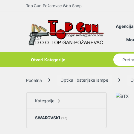
Skip to navigation
Skip to content
Top Gun Požarevac-Web Shop
Agencija
Open
Mon
Search for
Otvori Kategorije
Početna
Optika i baterijske lampe
O
Kategorije
SWAROVSKI
(17)