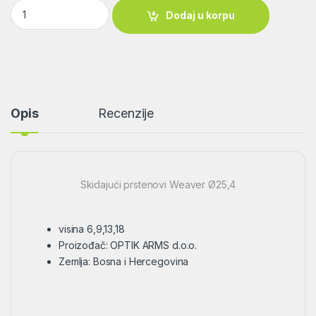
Skidajući prstenovi Weaver Ø25,4 Optik Arms quantity
Dodaj u korpu
Opis
Recenzije
Skidajući prstenovi Weaver Ø25,4
visina 6,9,13,18
Proizođač: OPTIK ARMS d.o.o.
Zemlja: Bosna i Hercegovina