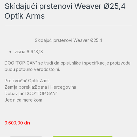
Skidajući prstenovi Weaver Ø25,4
Optik Arms
Skidajući prstenovi Weaver Ø25,4
visina 6,9,13,18
DOO”TOP-GAN” se trudi da opisi, slike i specifikacije proizvoda
budu potpuno verodostojni.
Proizvođač:Optik Arms
Zemlja porekla:Bosna i Hercegovina
Dobavljač:DOO”TOP GAN”
Jedinica mere:kom
9.600,00
din