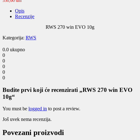
550,00
din
Opis
Recenzije
RWS 270 win EVO 10g
Kategorija:
RWS
0.0
ukupno
0
0
0
0
0
Budite prvi koji će recenzirati „RWS 270 win EVO
10g“
You must be
logged in
to post a review.
Još uvek nema recenzija.
Povezani proizvodi