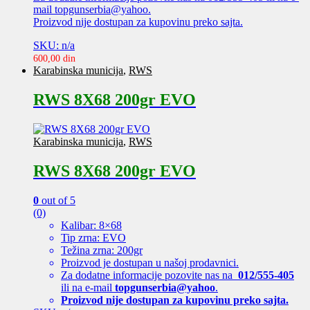
mail topgunserbia@yahoo.
Proizvod nije dostupan za kupovinu preko sajta.
SKU: n/a
600,00
din
Karabinska municija
,
RWS
RWS 8X68 200gr EVO
Karabinska municija
,
RWS
RWS 8X68 200gr EVO
0
out of 5
(0)
Kalibar: 8×68
Tip zrna: EVO
Težina zrna: 200gr
Proizvod je dostupan u našoj prodavnici.
Za dodatne informacije pozovite nas na
012/555-405
ili na e-mail
topgunserbia@yahoo
.
Proizvod nije dostupan za kupovinu preko sajta.