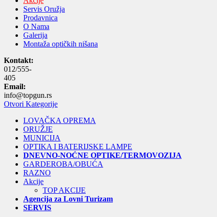
Akcije
Servis Oružja
Prodavnica
O Nama
Galerija
Montaža optičkih nišana
Kontakt:
012/555-
405
Email:
info@topgun.rs
Otvori Kategorije
LOVAČKA OPREMA
ORUŽJE
MUNICIJA
OPTIKA I BATERIJSKE LAMPE
DNEVNO-NOĆNE OPTIKE/TERMOVOZIJA
GARDEROBA/OBUĆA
RAZNO
Akcije
TOP AKCIJE
Agencija za Lovni Turizam
SERVIS