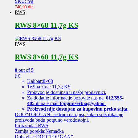
SKU: n/a
740,00
din
RWS
RWS 8×68 11,7g KS
RWS
RWS 8×68 11,7g KS
0
out of 5
(0)
Kalibar:8×68
Težina zrna: 11,7g KS
Proizvod je dostupan u našoj prodavnici.
Za dodatne informacije pozovite nas na
012/555-
405
ili na e-mail
topgunserbia@yahoo
.
Proizvod nije dostupan za kupovinu preko sajta.
DOO”TOP-GAN” se trudi da opisi, slike i specifikacije
proizvoda budu potpuno verodostojni.
Proizvođač:RWS
Zemlja porekla:Nemačka
Dobavljač:DOO”TOP GAN”