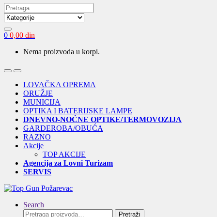
Search
for:
0
0,00
din
Nema proizvoda u korpi.
Open
Close
LOVAČKA OPREMA
ORUŽJE
MUNICIJA
OPTIKA I BATERIJSKE LAMPE
DNEVNO-NOĆNE OPTIKE/TERMOVOZIJA
GARDEROBA/OBUĆA
RAZNO
Akcije
TOP AKCIJE
Agencija za Lovni Turizam
SERVIS
Search
Pretraga
Pretraži