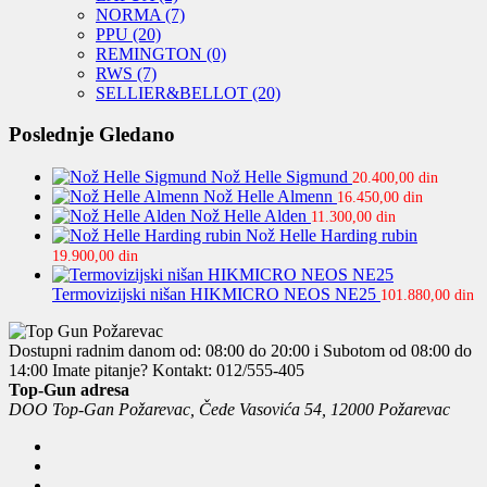
NORMA
(7)
PPU
(20)
REMINGTON
(0)
RWS
(7)
SELLIER&BELLOT
(20)
Poslednje Gledano
Nož Helle Sigmund
20.400,00
din
Nož Helle Almenn
16.450,00
din
Nož Helle Alden
11.300,00
din
Nož Helle Harding rubin
19.900,00
din
Termovizijski nišan HIKMICRO NEOS NE25
101.880,00
din
Dostupni radnim danom od: 08:00 do 20:00 i Subotom od 08:00 do
14:00
Imate pitanje? Kontakt: 012/555-405
Top-Gun adresa
DOO Top-Gan Požarevac, Čede Vasovića 54, 12000 Požarevac