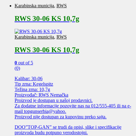
Karabinska municija
,
RWS
RWS 30-06 KS 10,7g
Karabinska municija
,
RWS
RWS 30-06 KS 10,7g
0
out of 5
(0)
Kalibar: 30-06
Tip zrna: Kegelspitz
Težina zrna: 10,7g
Proizvođač: RWS Nemačka
Proizvod je dostupan u našoj prodavnici.
Za dodatne informacije pozovite nas na 012/555-405 ili na e-
mail topgunserbia@yahoo.
Proizvod nije dostupan za kupovinu preko sajta.
DOO”TOP-GAN” se trudi da opisi, slike i specifikacije
proizvoda budu potpuno verodostojni.