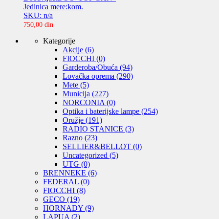
Jedinica mere:kom.
SKU: n/a
750,00
din
Kategorije
Akcije
(6)
FIOCCHI
(0)
Garderoba/Obuća
(94)
Lovačka oprema
(290)
Mete
(5)
Municija
(227)
NORCONIA
(0)
Optika i baterijske lampe
(254)
Oružje
(191)
RADIO STANICE
(3)
Razno
(23)
SELLIER&BELLOT
(0)
Uncategorized
(5)
UTG
(0)
BRENNEKE
(6)
FEDERAL
(0)
FIOCCHI
(8)
GECO
(19)
HORNADY
(9)
LAPUA
(2)