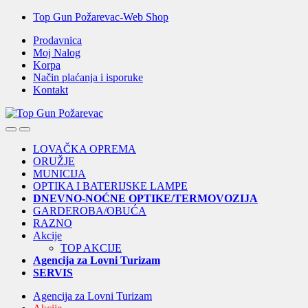
Skip
Skip
Top Gun Požarevac-Web Shop
to
to
Prodavnica
navigation
content
Moj Nalog
Korpa
Način plaćanja i isporuke
Kontakt
Open
Close
LOVAČKA OPREMA
ORUŽJE
MUNICIJA
OPTIKA I BATERIJSKE LAMPE
DNEVNO-NOĆNE OPTIKE/TERMOVOZIJA
GARDEROBA/OBUĆA
RAZNO
Akcije
TOP AKCIJE
Agencija za Lovni Turizam
SERVIS
Agencija za Lovni Turizam