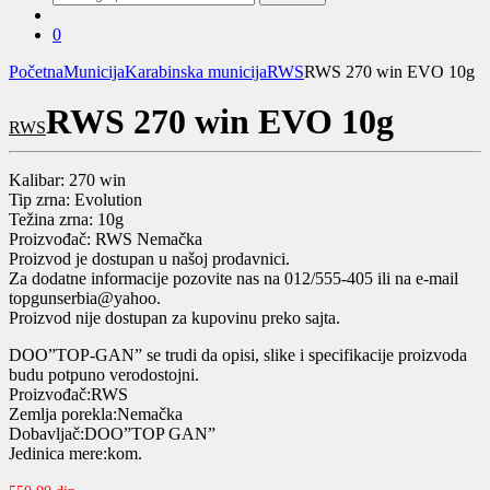
za:
0
Početna
Municija
Karabinska municija
RWS
RWS 270 win EVO 10g
RWS 270 win EVO 10g
RWS
Kalibar: 270 win
Tip zrna: Evolution
Težina zrna: 10g
Proizvođač: RWS Nemačka
Proizvod je dostupan u našoj prodavnici.
Za dodatne informacije pozovite nas na 012/555-405 ili na e-mail
topgunserbia@yahoo.
Proizvod nije dostupan za kupovinu preko sajta.
DOO”TOP-GAN” se trudi da opisi, slike i specifikacije proizvoda
budu potpuno verodostojni.
Proizvođač:RWS
Zemlja porekla:Nemačka
Dobavljač:DOO”TOP GAN”
Jedinica mere:kom.