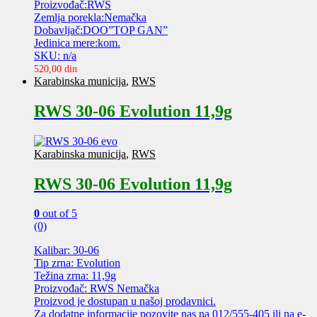
Proizvođač:RWS
Zemlja porekla:Nemačka
Dobavljač:DOO”TOP GAN”
Jedinica mere:kom.
SKU: n/a
520,00
din
Karabinska municija
,
RWS
RWS 30-06 Evolution 11,9g
Karabinska municija
,
RWS
RWS 30-06 Evolution 11,9g
0
out of 5
(0)
Kalibar: 30-06
Tip zrna: Evolution
Težina zrna: 11,9g
Proizvođač: RWS Nemačka
Proizvod je dostupan u našoj prodavnici.
Za dodatne informacije pozovite nas na 012/555-405 ili na e-