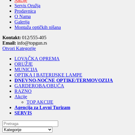
Akcije
Servis Oružja
Prodavnica
O Nama
Galerija
Montaža optičkih nišana
Kontakt:
012/555-405
Email:
info@topgun.rs
Otvori Kategorije
LOVAČKA OPREMA
ORUŽJE
MUNICIJA
OPTIKA I BATERIJSKE LAMPE
DNEVNO-NOĆNE OPTIKE/TERMOVOZIJA
GARDEROBA/OBUĆA
RAZNO
Akcije
TOP AKCIJE
Agencija za Lovni Turizam
SERVIS
Search
for: