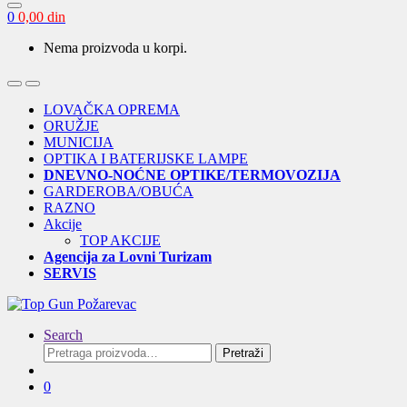
0
0,00
din
Nema proizvoda u korpi.
Open
Close
LOVAČKA OPREMA
ORUŽJE
MUNICIJA
OPTIKA I BATERIJSKE LAMPE
DNEVNO-NOĆNE OPTIKE/TERMOVOZIJA
GARDEROBA/OBUĆA
RAZNO
Akcije
TOP AKCIJE
Agencija za Lovni Turizam
SERVIS
Search
Pretraga
Pretraži
za:
0