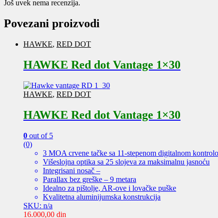
Još uvek nema recenzija.
Povezani proizvodi
HAWKE
,
RED DOT
HAWKE Red dot Vantage 1×30
HAWKE
,
RED DOT
HAWKE Red dot Vantage 1×30
0
out of 5
(0)
3 MOA crvene tačke sa 11-stepenom digitalnom kontrolo
Višeslojna optika sa 25 slojeva za maksimalnu jasnoću
Integrisani nosač –
Parallax bez greške – 9 metara
Idealno za pištolje, AR-ove i lovačke puške
Kvalitetna aluminijumska konstrukcija
SKU: n/a
16.000,00
din