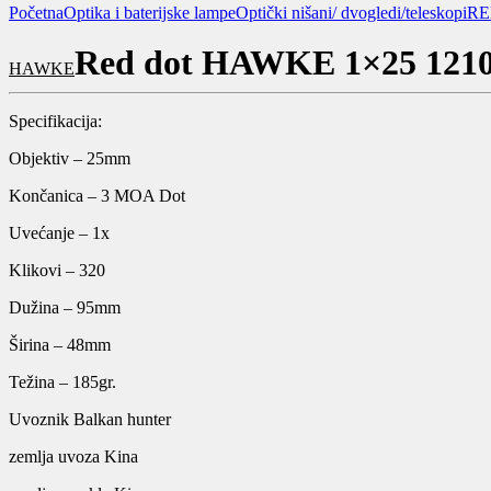
Početna
Optika i baterijske lampe
Optički nišani/ dvogledi/teleskopi
RE
Red dot HAWKE 1×25 121
HAWKE
Specifikacija:
Objektiv – 25mm
Končanica – 3 MOA Dot
Uvećanje – 1x
Klikovi – 320
Dužina – 95mm
Širina – 48mm
Težina – 185gr.
Uvoznik Balkan hunter
zemlja uvoza Kina