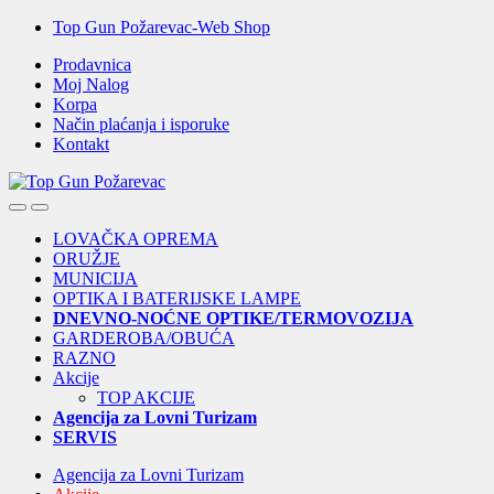
Skip
Skip
Top Gun Požarevac-Web Shop
to
to
Prodavnica
navigation
content
Moj Nalog
Korpa
Način plaćanja i isporuke
Kontakt
Open
Close
LOVAČKA OPREMA
ORUŽJE
MUNICIJA
OPTIKA I BATERIJSKE LAMPE
DNEVNO-NOĆNE OPTIKE/TERMOVOZIJA
GARDEROBA/OBUĆA
RAZNO
Akcije
TOP AKCIJE
Agencija za Lovni Turizam
SERVIS
Agencija za Lovni Turizam