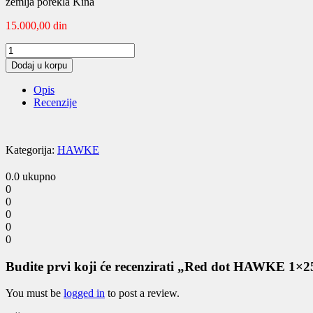
zemlja porekla Kina
15.000,00
din
Red
dot
Dodaj u korpu
HAWKE
1x25
Opis
12103
Recenzije
quantity
Kategorija:
HAWKE
0.0
ukupno
0
0
0
0
0
Budite prvi koji će recenzirati „Red dot HAWKE 1×
You must be
logged in
to post a review.