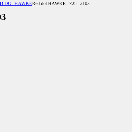
D DOT
HAWKE
Red dot HAWKE 1×25 12103
03