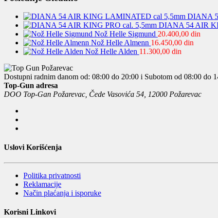
DIANA 5
DIANA 54 AIR KI
Nož Helle Sigmund
20.400,00
din
Nož Helle Almenn
16.450,00
din
Nož Helle Alden
11.300,00
din
Dostupni radnim danom od: 08:00 do 20:00 i Subotom od 08:00 do 1
Top-Gun adresa
DOO Top-Gan Požarevac, Čede Vasovića 54, 12000 Požarevac
Uslovi Korišćenja
Politika privatnosti
Reklamacije
Način plaćanja i isporuke
Korisni Linkovi