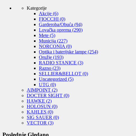
Kategorije
Akcije
(6)
FIOCCHI
(0)
Garderoba/Obuća
(94)
Lovačka oprema
(290)
Mete
(5)
Municija
(227)
NORCONIA
(0)
Optika i baterijske lampe
(254)
Oružje
(193)
RADIO STANICE
(3)
Razno
(23)
SELLIER&BELLOT
(0)
Uncategorized
(5)
UTG
(0)
AIMPOINT
(2)
DOCTER SIGHT
(0)
HAWKE
(2)
HOLOSUN
(0)
KAHLES
(0)
SIG SAUER
(0)
VECTOR
(3)
Poslednje Gledano