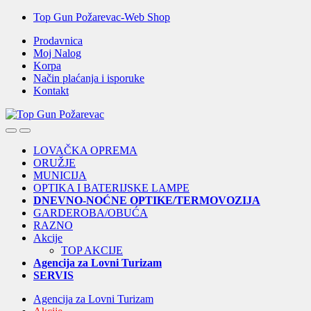
Skip
Skip
Top Gun Požarevac-Web Shop
to
to
Prodavnica
navigation
content
Moj Nalog
Korpa
Način plaćanja i isporuke
Kontakt
Open
Close
LOVAČKA OPREMA
ORUŽJE
MUNICIJA
OPTIKA I BATERIJSKE LAMPE
DNEVNO-NOĆNE OPTIKE/TERMOVOZIJA
GARDEROBA/OBUĆA
RAZNO
Akcije
TOP AKCIJE
Agencija za Lovni Turizam
SERVIS
Agencija za Lovni Turizam