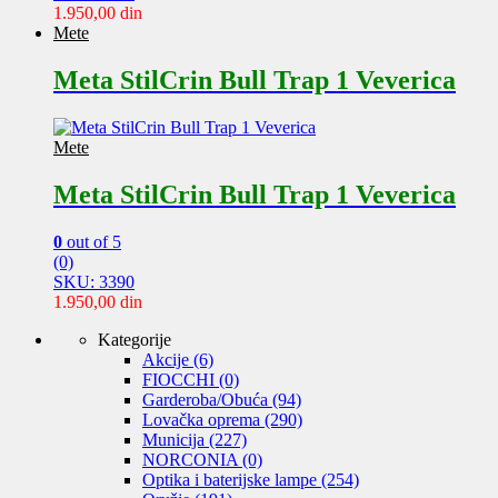
1.950,00
din
Mete
Meta StilCrin Bull Trap 1 Veverica
Mete
Meta StilCrin Bull Trap 1 Veverica
0
out of 5
(0)
SKU: 3390
1.950,00
din
Kategorije
Akcije
(6)
FIOCCHI
(0)
Garderoba/Obuća
(94)
Lovačka oprema
(290)
Municija
(227)
NORCONIA
(0)
Optika i baterijske lampe
(254)