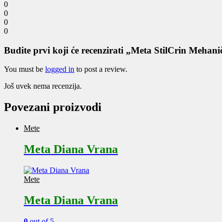
0
0
0
0
Budite prvi koji će recenzirati „Meta StilCrin Mehan
You must be
logged in
to post a review.
Još uvek nema recenzija.
Povezani proizvodi
Mete
Meta Diana Vrana
Mete
Meta Diana Vrana
0
out of 5