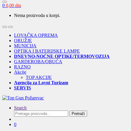
0
0,00
din
Nema proizvoda u korpi.
Open
Close
LOVAČKA OPREMA
ORUŽJE
MUNICIJA
OPTIKA I BATERIJSKE LAMPE
DNEVNO-NOĆNE OPTIKE/TERMOVOZIJA
GARDEROBA/OBUĆA
RAZNO
Akcije
TOP AKCIJE
Agencija za Lovni Turizam
SERVIS
Search
Pretraga
Pretraži
za:
0