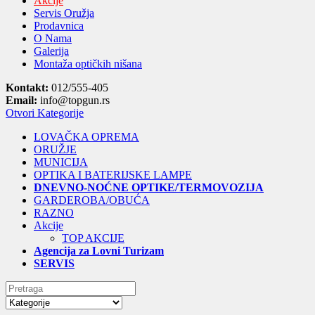
Akcije
Servis Oružja
Prodavnica
O Nama
Galerija
Montaža optičkih nišana
Kontakt:
012/555-405
Email:
info@topgun.rs
Otvori Kategorije
LOVAČKA OPREMA
ORUŽJE
MUNICIJA
OPTIKA I BATERIJSKE LAMPE
DNEVNO-NOĆNE OPTIKE/TERMOVOZIJA
GARDEROBA/OBUĆA
RAZNO
Akcije
TOP AKCIJE
Agencija za Lovni Turizam
SERVIS
Search
for: