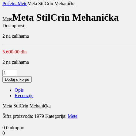
Početna
Mete
Meta StilCrin Mehanička
Meta StilCrin Mehanička
Mete
Dostupnost:
2 na zalihama
5.600,00
din
2 na zalihama
Meta
StilCrin
Dodaj u korpu
Mehanička
quantity
Opis
Recenzije
Meta StilCrin Mehanička
Šifra proizvoda:
1979
Kategorija:
Mete
0.0
ukupno
0