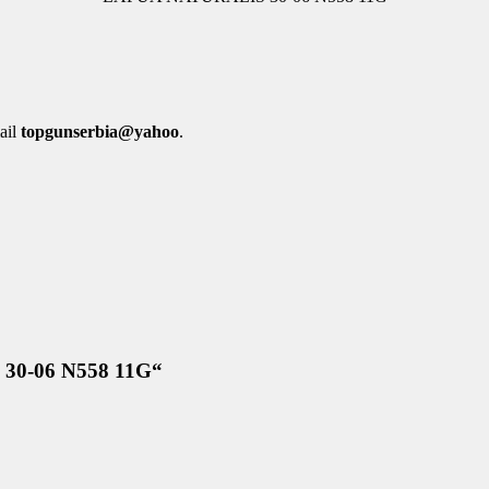
mail
topgunserbia@yahoo
.
S 30-06 N558 11G“