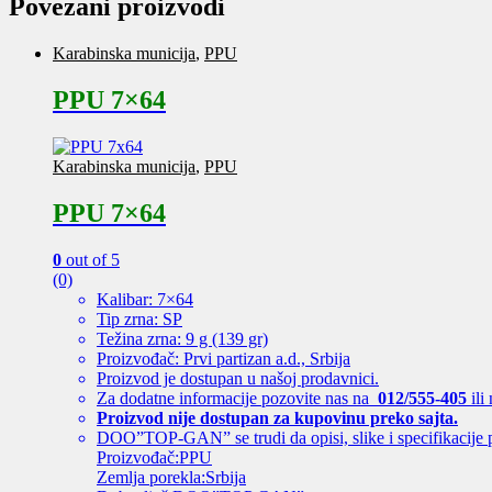
Povezani proizvodi
Karabinska municija
,
PPU
PPU 7×64
Karabinska municija
,
PPU
PPU 7×64
0
out of 5
(0)
Kalibar: 7×64
Tip zrna: SP
Težina zrna: 9 g (139 gr)
Proizvođač: Prvi partizan a.d., Srbija
Proizvod je dostupan u našoj prodavnici.
Za dodatne informacije pozovite nas na
012/555-405
ili
Proizvod nije dostupan za kupovinu preko sajta.
DOO”TOP-GAN” se trudi da opisi, slike i specifikacije 
Proizvođač:PPU
Zemlja porekla:Srbija