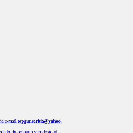
 na e-mail
topgunserbia@yahoo
.
oda budu potpuno verodostojni.