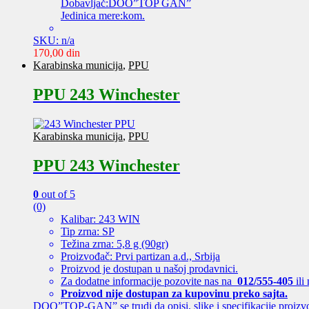
Dobavljač:DOO”TOP GAN”
Jedinica mere:kom.
SKU: n/a
170,00
din
Karabinska municija
,
PPU
PPU 243 Winchester
Karabinska municija
,
PPU
PPU 243 Winchester
0
out of 5
(0)
Kalibar: 243 WIN
Tip zrna: SP
Težina zrna: 5,8 g (90gr)
Proizvođač: Prvi partizan a.d., Srbija
Proizvod je dostupan u našoj prodavnici.
Za dodatne informacije pozovite nas na
012/555-405
ili
Proizvod nije dostupan za kupovinu preko sajta.
DOO”TOP-GAN” se trudi da opisi, slike i specifikacije proizv