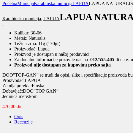
Početna
Municija
Karabinska municija
LAPUA
LAPUA NATURALIS 3
LAPUA NATURALI
Karabinska municija
,
LAPUA
Kalibar: 30-06
Metak: Naturalis
Težina zrna: 11g (170gr)
Proizvođač: Lapua
Proizvod je dostupan u našoj prodavnici.
Za dodatne informacije pozovite nas na
012/555-405
ili na e-
Proizvod nije dostupan za kupovinu preko sajta
DOO”TOP-GAN” se trudi da opisi, slike i specifikacije proizvoda bu
Proizvođač:LAPUA
Zemlja porekla:Finska
Dobavljač:DOO”TOP GAN”
Jedinica mere:kom.
470,00
din
Opis
Recenzije