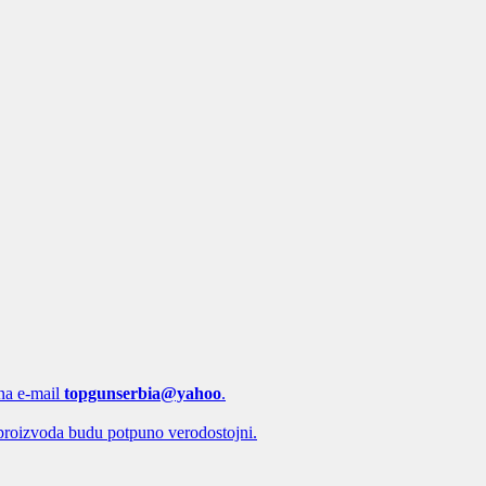
 na e-mail
topgunserbia@yahoo
.
proizvoda budu potpuno verodostojni.