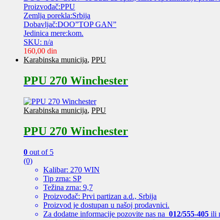
Proizvođač:PPU
Zemlja porekla:Srbija
Dobavljač:DOO”TOP GAN”
Jedinica mere:kom.
SKU: n/a
160,00
din
Karabinska municija
,
PPU
PPU 270 Winchester
Karabinska municija
,
PPU
PPU 270 Winchester
0
out of 5
(0)
Kalibar: 270 WIN
Tip zrna: SP
Težina zrna: 9,7
Proizvođač: Prvi partizan a.d., Srbija
Proizvod je dostupan u našoj prodavnici.
Za dodatne informacije pozovite nas na
012/555-405
ili