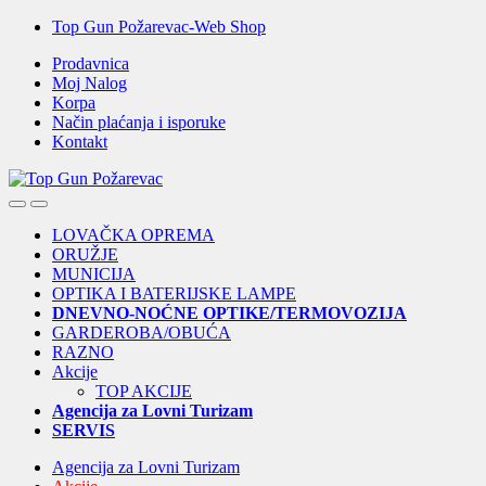
Skip
Skip
Top Gun Požarevac-Web Shop
to
to
Prodavnica
navigation
content
Moj Nalog
Korpa
Način plaćanja i isporuke
Kontakt
Open
Close
LOVAČKA OPREMA
ORUŽJE
MUNICIJA
OPTIKA I BATERIJSKE LAMPE
DNEVNO-NOĆNE OPTIKE/TERMOVOZIJA
GARDEROBA/OBUĆA
RAZNO
Akcije
TOP AKCIJE
Agencija za Lovni Turizam
SERVIS
Agencija za Lovni Turizam