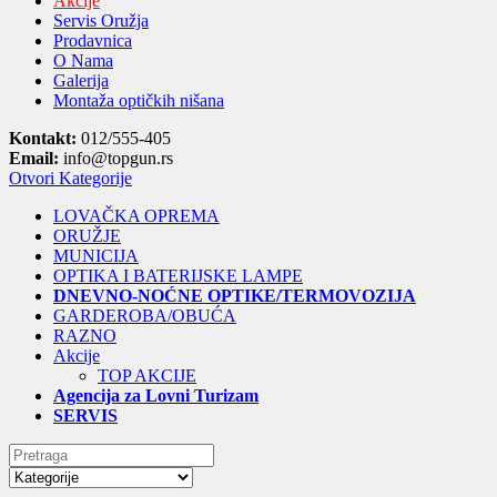
Akcije
Servis Oružja
Prodavnica
O Nama
Galerija
Montaža optičkih nišana
Kontakt:
012/555-405
Email:
info@topgun.rs
Otvori Kategorije
LOVAČKA OPREMA
ORUŽJE
MUNICIJA
OPTIKA I BATERIJSKE LAMPE
DNEVNO-NOĆNE OPTIKE/TERMOVOZIJA
GARDEROBA/OBUĆA
RAZNO
Akcije
TOP AKCIJE
Agencija za Lovni Turizam
SERVIS
Search
for: