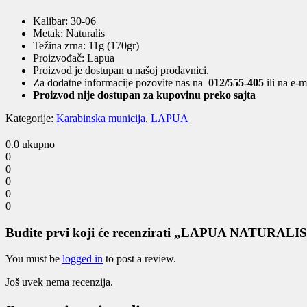
Kalibar: 30-06
Metak: Naturalis
Težina zrna: 11g (170gr)
Proizvođač: Lapua
Proizvod je dostupan u našoj prodavnici.
Za dodatne informacije pozovite nas na
012/555-405
ili na e-
Proizvod nije dostupan za kupovinu preko sajta
Kategorije:
Karabinska municija
,
LAPUA
0.0
ukupno
0
0
0
0
0
Budite prvi koji će recenzirati „LAPUA NATURALI
You must be
logged in
to post a review.
Još uvek nema recenzija.