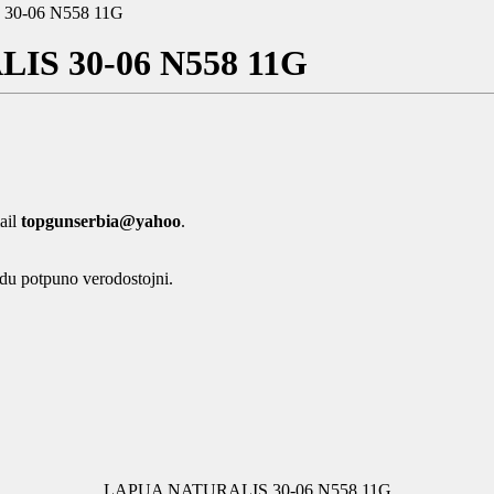
0-06 N558 11G
S 30-06 N558 11G
mail
topgunserbia@yahoo
.
du potpuno verodostojni.
LAPUA NATURALIS 30-06 N558 11G