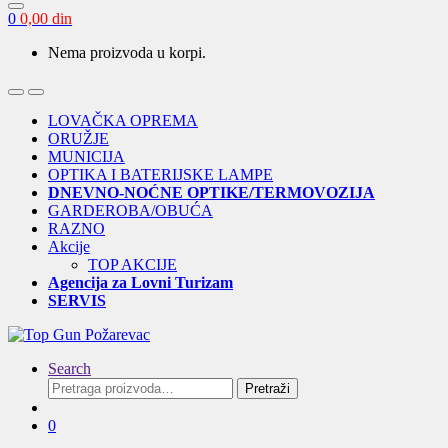
0
0,00
din
Nema proizvoda u korpi.
Open
Close
LOVAČKA OPREMA
ORUŽJE
MUNICIJA
OPTIKA I BATERIJSKE LAMPE
DNEVNO-NOĆNE OPTIKE/TERMOVOZIJA
GARDEROBA/OBUĆA
RAZNO
Akcije
TOP AKCIJE
Agencija za Lovni Turizam
SERVIS
Search
Pretraga
Pretraži
za:
0