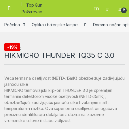
Skip to navigation
Skip to content
Open
0
Početna
Optika i baterijske lampe
Dnevno-noćne opti
-
19%
HIKMICRO
HIKMICRO THUNDER TQ35 C 3.0
Veća termalna osetljivost (NETD<15mK) obezbeđuje zadivljujuću
jasnoću slike
HIKMICRO termovizijski klip-on THUNDER 3.0 je opremljen
termanim detektorom visoke osetljivosti (NETD<15mK),
obezbeđujući zadivljujuću jasnoću slike hvatanjem malih
temperaturnih razlika. Ova superiorna osetljivost omogućava
preciznu identifikaciju detalja bez obzira na izazovne
vremenske uslove ili slabu vidljivost.