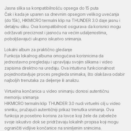
Jasna slika sa kompatibilnošću opsega do 15 puta
Čak i kada je uparen sa dnevnim opsegom velikog uvećanja
(do 15k), HIKMICRO termalni klip na THUNDER 3.0 daje jasnu i
detaljnu sliku. Ova kompatibilnost osigurava da korisnici mogu
održavati preciznost i jasnoću na većim udaljenostima,
poboljšavajući ukupno iskustvo snimanja.
Lokalni album za praktično gledanje
Funkcija lokalnog albuma omogućava korisnicima da
jednostavno pregledaju i upravljaju svojim slikama i video
zapisima direktno na uređaju. Ova intuitivna funkcionalnost
pojednostavljuje proces pregleda snimaka, što olakšava odabir
najboljih trenutaka za deljenje ili analizu.
Virtuelna končanica u video snimanju donosi autentičnu
memoriju snimanja
HIKMICRO termalni klip THUNDER 3.0 nudi virtuelni cilj u video
snimku, pružajući autentičniji prikaz trenutka snimanja. Ova
funkcija je posebno korisna za lovce koji žele da zabeleže
svoje iskustvo dok se pridržavaju lokalnih propisa koji mogu
ograničiti vidljive končanice na snimljenim snimcima.