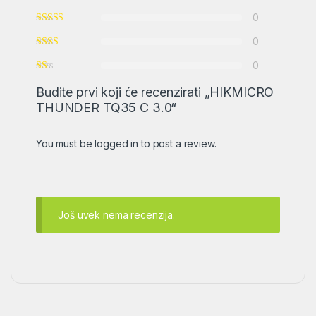
0
0
0
Budite prvi koji će recenzirati „HIKMICRO
THUNDER TQ35 C 3.0“
You must be
logged in
to post a review.
Još uvek nema recenzija.