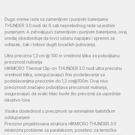
Dugo vreme rada sa zamenljivim i punjivim baterijama
THUNDER 3.0 nudi do 6 sati neprekidnog rada sa jednim
punjenjem. A zahvaljujući zamenljivim i punjivim baterijama, ovaj
uređaj obezbeđuje da lovci ostanu napajani i spremni za
odlazak, čak i tokom dugih lovačkih putovanja.
Ultra precizna 1,3 cm @ 100 m vrednost klika za poboljšanu
preciznost nuliranja
HIKMICRO Thermal Clip-on THUNDER 3.0 nudi ultra preciznu
vrednost klika, omogućavajući fino podešavanje sa
podešavanjima preciznim do 1,3 cm@100m. Ovaj nivo
preciznosti značajno poboljšava preciznost nuliranja,
osiguravajući da svaki hitac bude što precizniji za uspešnije
iskustvo lova.
Visoka doslednost u preciznosti sa minimalnim balističkim
odstupanjem
Precizno projektovana struktura HIKMICRO THUNDER 3.0
minimizira probleme sa paralaksom, posebno za termičke