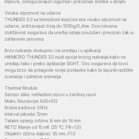
klipove, omogućavajući sigurnije i preciznije snimke u divljini.
Visoka otpornost na udarce
THUNDER 3.0 sa termičkom kopčom ima visoku otpornost na
udarce, izdržavajući trzaj do 1000g/0,4ms. Ova robusna
izdržljivost osigurava da uređaj ostaje pouzdan i precizan čak iu
zahtevnim uslovima.
Brzo nuliranje dostupno i na uređaju i u aplikaciji
HIKMICRO THUNDER 3.0 nudi opcije brzog nuliranja kako na
uređaju tako i preko aplikacije SIGHT. Ovo osigurava da lovci
mogu brzo da prilagode svoje postavke kako bi ispunili različite
scenarije i zahteve snimanja.
Thermal Module
Senzor slike: nehlađeni nizovi u žarišnoj ravni
Maks. Rezolucija: 640×512
Brzina kadrova: 50Hz
Interval piksela: 12mm
Talasni opseg odziva: 8 mm do 14 mm
NETD: Manje od 15 mK (25 °C, F#=1,0)
Objektiv (žižna daljina): 35 mm, F1.0