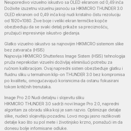
Neuporedivo vizuelno iskustvo sa OLED ekranom od 0,49 inča
Doživite izuzetnu vizuelnu jasnoću sa HIKMICRO THUNDER 3.0
OLED ekranom od 0,49 inča koji nudi kristalno čistu rezoluciju
od 1920×1080. Žive boje i veliki ekran termičke kopče
obezbeđuju da se svaki detalj prikaže sa preciznošću,
pružajući impresivnije iskustvo gledanja.
Glatko vizuelno iskustvo sa najnovijim HIKMICRO sistemom slike
bez zatvarača (HSIS)
Najnovija HIKMICRO Shutterless Image Sistem (HSIS) tehnologija
pruža neprekidan vizuelni doživljaj eliminišući potrebu za
ručnom kalibracijom. Ovaj napredni sistem obezbeđuje glatku i
fluidnu sliku u termalnom klip-on THUNDER 3.0 bez kompromisa
po kvalitetu, omogućavajući korisnicima da ostanu fokusirani
tokom kritičnih trenutaka.
Image Pro 2.0 Nudi detaljnu i slojevitu sliku
HIKMICRO THUNDER 3.0 sadrži novi Image Pro 2.0, napredni
algoritam za obradu slika koji je sam razvio. Optimizuje detalje
slike, nudeći slojevitiju pozadinu. Lovci mogu jasno razlikovati
detalje kao što su pol mete i životinjsko krzno, pomažući im da
donesu bolje informisane odluke.