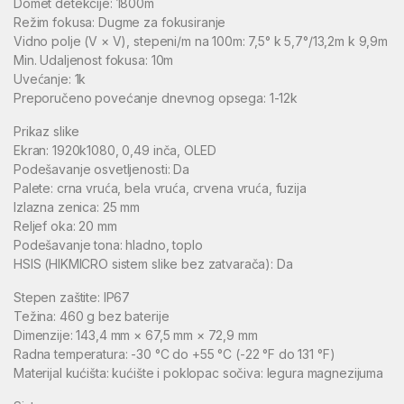
Domet detekcije: 1800m
Režim fokusa: Dugme za fokusiranje
Vidno polje (V × V), stepeni/m na 100m: 7,5° k 5,7°/13,2m k 9,9m
Min. Udaljenost fokusa: 10m
Uvećanje: 1k
Preporučeno povećanje dnevnog opsega: 1-12k
Prikaz slike
Ekran: 1920k1080, 0,49 inča, OLED
Podešavanje osvetljenosti: Da
Palete: crna vruća, bela vruća, crvena vruća, fuzija
Izlazna zenica: 25 mm
Reljef oka: 20 mm
Podešavanje tona: hladno, toplo
HSIS (HIKMICRO sistem slike bez zatvarača): Da
Stepen zaštite: IP67
Težina: 460 g bez baterije
Dimenzije: 143,4 mm × 67,5 mm × 72,9 mm
Radna temperatura: -30 °C do +55 °C (-22 °F do 131 °F)
Materijal kućišta: kućište i poklopac sočiva: legura magnezijuma