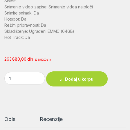
Sistem
Snimanje video zapisa: Snimanje videa na ploči
Snimite snimak: Da
Hotspot: Da
Režim pripravnosti: Da
Skladištenje: Ugrađeni EMMC (64GB)
Hot Track: Da
263.880,00
din
323.880,00
din
HIKMICRO THUNDER TQ35 C 3.0 quantity
Dodaj u korpu
Opis
Recenzije