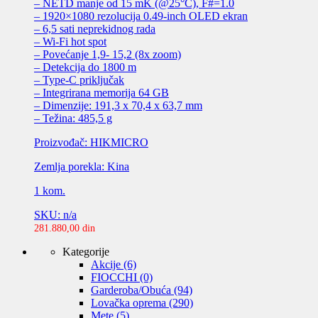
– NETD manje od 15 mK (@25°C), F#=1.0
– 1920×1080 rezolucija 0.49-inch OLED ekran
– 6,5 sati neprekidnog rada
– Wi-Fi hot spot
– Povećanje 1,9- 15,2 (8x zoom)
– Detekcija do 1800 m
– Type-C priključak
– Integrirana memorija 64 GB
– Dimenzije: 191,3 x 70,4 x 63,7 mm
– Težina: 485,5 g
Proizvođač: HIKMICRO
Zemlja porekla: Kina
1 kom.
SKU: n/a
281.880,00
din
Kategorije
Akcije
(6)
FIOCCHI
(0)
Garderoba/Obuća
(94)
Lovačka oprema
(290)
Mete
(5)