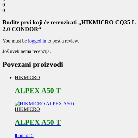
0
0
Budite prvi koji će recenzirati „HIKMICRO CQ35 L
2.0 CONDOR“
You must be
logged in
to post a review.
Još uvek nema recenzija.
Povezani proizvodi
HIKMICRO
ALPEX A50 T
HIKMICRO
ALPEX A50 T
0
out of 5