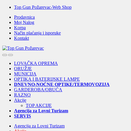
Skip
Skip
Top Gun Požarevac-Web Shop
to
to
Prodavnica
navigation
content
Moj Nalog
Korpa
Način plaćanja i isporuke
Kontakt
Open
Close
LOVAČKA OPREMA
ORUŽJE
MUNICIJA
OPTIKA I BATERIJSKE LAMPE
DNEVNO-NOĆNE OPTIKE/TERMOVOZIJA
GARDEROBA/OBUĆA
RAZNO
Akcije
TOP AKCIJE
Agencija za Lovni Turizam
SERVIS
Agencija za Lovni Turizam