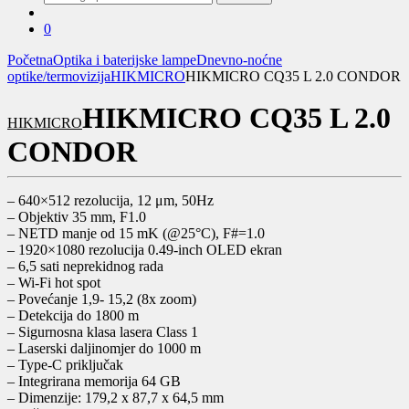
za:
0
Početna
Optika i baterijske lampe
Dnevno-noćne
optike/termovizija
HIKMICRO
HIKMICRO CQ35 L 2.0 CONDOR
HIKMICRO CQ35 L 2.0
HIKMICRO
CONDOR
– 640×512 rezolucija, 12 μm, 50Hz
– Objektiv 35 mm, F1.0
– NETD manje od 15 mK (@25°C), F#=1.0
– 1920×1080 rezolucija 0.49-inch OLED ekran
– 6,5 sati neprekidnog rada
– Wi-Fi hot spot
– Povećanje 1,9- 15,2 (8x zoom)
– Detekcija do 1800 m
– Sigurnosna klasa lasera Class 1
– Laserski daljinomjer do 1000 m
– Type-C priključak
– Integrirana memorija 64 GB
– Dimenzije: 179,2 x 87,7 x 64,5 mm