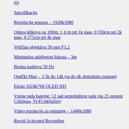
(0)
Specifikacija
Rezolucija senzora – 1920k1080
Odnos klikova na 100m: 1,1cm pri 1k mag, 0,550cm pri 2k
mag, 0,275cm pri 4k mag
Veličina objektiva 50 mm F1.2
Minimalna udaljenost fokusa – 3m
Brzina kadrova 50 Hz
Optički Mag – 3,5k do 14k (sa do 4k digitalnim zumom)
Ekran 1024k768 OLED HD
Vreme rada baterije: 12 sati neprekidnog rada (na 25 stepeni
Celzijusa, Vi-Fi isključen)
Video rezolucija za snimanje – 1440k1080
Recoil Activated Recording