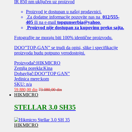
IR 850 nm uključen uz proizvod
Proizvod je dostupan u našoj prodavnici.
Za dodatne informacije pozovite nas na
012/555-
405
ili na e-mail
topgunserbia@yahoo
.
Proizvod nije dostupan za kupovinu preko sajta.
Fotografije ne moraju biti 100% identične proizvodu.
DOO”TOP-GAN” se trudi da opisi, slike i specifikacije
proizvoda budu potpuno verodostojni.
Proizvođač:HIKMICRO
Zemlja porekla:Kina
Dobavljač:DOO”TOP GAN”
Jedinica mere:kom
SKU: n/a
59.880,00
din
73.080,00
din
HIKMICRO
STELLAR 3.0 SH35
HIKMICRO