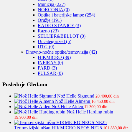
Municija
(227)
NORCONIA
(0)
Optika i baterijske lampe
(254)
Oružje
(191)
RADIO STANICE
(3)
Razno
(23)
SELLIER&BELLOT
(0)
Uncategorized
(5)
UTG
(0)
Dnevno-noćne optike/termovizija
(42)
HIKMICRO
(39)
INFIRAY
(0)
PARD
(3)
PULSAR
(0)
Poslednje Gledano
Nož Helle Sigmund
20.400,00
din
Nož Helle Almenn
16.450,00
din
Nož Helle Alden
11.300,00
din
Nož Helle Harding rubin
19.900,00
din
Termovizijski nišan HIKMICRO NEOS NE25
101.880,00
din