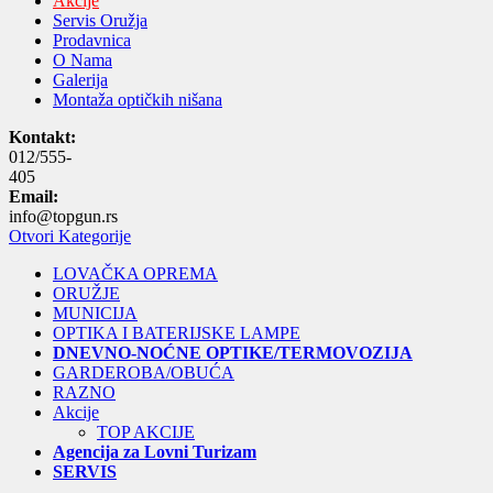
Akcije
Servis Oružja
Prodavnica
O Nama
Galerija
Montaža optičkih nišana
Kontakt:
012/555-
405
Email:
info@topgun.rs
Otvori Kategorije
LOVAČKA OPREMA
ORUŽJE
MUNICIJA
OPTIKA I BATERIJSKE LAMPE
DNEVNO-NOĆNE OPTIKE/TERMOVOZIJA
GARDEROBA/OBUĆA
RAZNO
Akcije
TOP AKCIJE
Agencija za Lovni Turizam
SERVIS