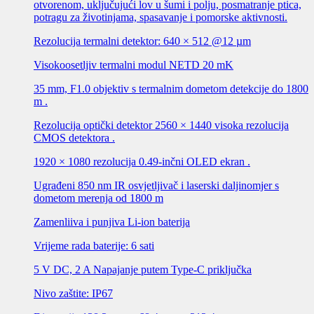
otvorenom, uključujući lov u šumi i polju, posmatranje ptica,
potragu za životinjama, spasavanje i pomorske aktivnosti.
Rezolucija termalni detektor: 640 × 512 @12 µm
Visokoosetljiv termalni modul NETD 20 mK
35 mm, F1.0 objektiv s termalnim dometom detekcije do 1800
m .
Rezolucija optički detektor 2560 × 1440 visoka rezolucija
CMOS detektora .
1920 × 1080 rezolucija 0.49-inčni OLED ekran .
Ugrađeni 850 nm IR osvjetljivač i laserski daljinomjer s
dometom merenja od 1800 m
Zamenliiva i punjiva Li-ion baterija
Vrijeme rada baterije: 6 sati
5 V DC, 2 A Napajanje putem Type-C priključka
Nivo zaštite: IP67