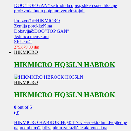
DOO”TOP-GAN” se trudi da opisi, slike i specifikacije
proizvoda budu potpuno verodostojni.
Proizvođač:HIKMICRO
Zemlja porekla:Kina
Dobavljač:DOO”TOP GAN”
Jedinica mere:kom
SKU: n/a
275.879,00
din
HIKMICRO
HIKMICRO HQ35LN HABROK
HIKMICRO
HIKMICRO HQ35LN HABROK
0
out of 5
(0)
HIKMICRO HABROK HQ35LN višespektralni dvogled je
napredni uređaj dizajniran za različite aktivnosti na