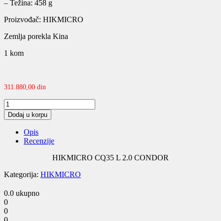
– Težina: 458 g
Proizvođač: HIKMICRO
Zemlja porekla Kina
1 kom
311.880,00
din
HIKMICRO
CQ35
Dodaj u korpu
L
2.0
Opis
CONDOR
Recenzije
quantity
HIKMICRO CQ35 L 2.0 CONDOR
Kategorija:
HIKMICRO
0.0
ukupno
0
0
0