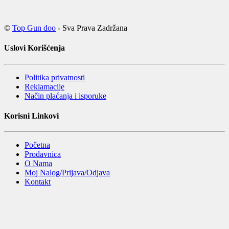
©
Top Gun doo
- Sva Prava Zadržana
Uslovi Korišćenja
Politika privatnosti
Reklamacije
Način plaćanja i isporuke
Korisni Linkovi
Početna
Prodavnica
O Nama
Moj Nalog/Prijava/Odjava
Kontakt