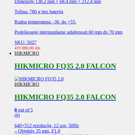
Dimenzije 138.2 mm × 68.4 mm × 212.4 mm
Težina: 780 g bez baterija
Radna temperatura: -30. do +55.
Podešavanje interpupilarne udaljenosti 60 mm do 70 mm
SKU: 5027
419.880,00
din
HIKMICRO
HIKMICRO FQ35 2.0 FALCON
HIKMICRO
HIKMICRO FQ35 2.0 FALCON
0
out of 5
(0)
640×512 rezolucija, 12 μm, 50Hz
– Objektiv 35 mm, F1.0