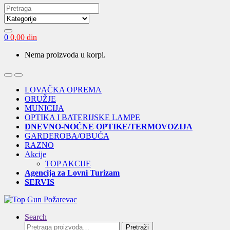
Search
for:
0
0,00
din
Nema proizvoda u korpi.
Open
Close
LOVAČKA OPREMA
ORUŽJE
MUNICIJA
OPTIKA I BATERIJSKE LAMPE
DNEVNO-NOĆNE OPTIKE/TERMOVOZIJA
GARDEROBA/OBUĆA
RAZNO
Akcije
TOP AKCIJE
Agencija za Lovni Turizam
SERVIS
Search
Pretraga
Pretraži