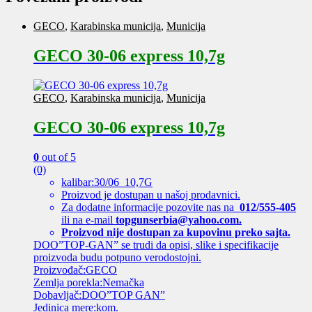
GECO
,
Karabinska municija
,
Municija
GECO 30-06 express 10,7g
GECO
,
Karabinska municija
,
Municija
GECO 30-06 express 10,7g
0
out of 5
(0)
kalibar:30/06 10,7G
Proizvod je dostupan u našoj prodavnici.
Za dodatne informacije pozovite nas na
012/555-405
ili na e-mail
topgunserbia@yahoo.com.
Proizvod nije dostupan za kupovinu preko sajta.
DOO”TOP-GAN” se trudi da opisi, slike i specifikacije
proizvoda budu potpuno verodostojni.
Proizvođač:GECO
Zemlja porekla:Nemačka
Dobavljač:DOO”TOP GAN”
Jedinica mere:kom.