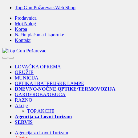
Skip
Skip
Top Gun Požarevac-Web Shop
to
to
Prodavnica
navigation
content
Moj Nalog
Korpa
Način plaćanja i isporuke
Kontakt
Open
Close
LOVAČKA OPREMA
ORUŽJE
MUNICIJA
OPTIKA I BATERIJSKE LAMPE
DNEVNO-NOĆNE OPTIKE/TERMOVOZIJA
GARDEROBA/OBUĆA
RAZNO
Akcije
TOP AKCIJE
Agencija za Lovni Turizam
SERVIS
Agencija za Lovni Turizam