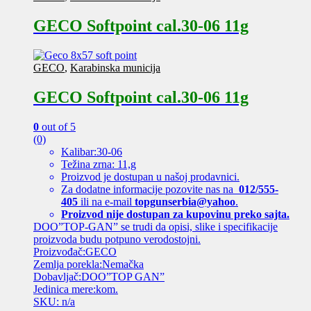
GECO Softpoint cal.30-06 11g
GECO
,
Karabinska municija
GECO Softpoint cal.30-06 11g
0
out of 5
(0)
Kalibar:30-06
Težina zrna: 11,g
Proizvod je dostupan u našoj prodavnici.
Za dodatne informacije pozovite nas na
012/555-
405
ili na e-mail
topgunserbia@yahoo
.
Proizvod nije dostupan za kupovinu preko sajta.
DOO”TOP-GAN” se trudi da opisi, slike i specifikacije
proizvoda budu potpuno verodostojni.
Proizvođač:GECO
Zemlja porekla:Nemačka
Dobavljač:DOO”TOP GAN”
Jedinica mere:kom.
SKU: n/a