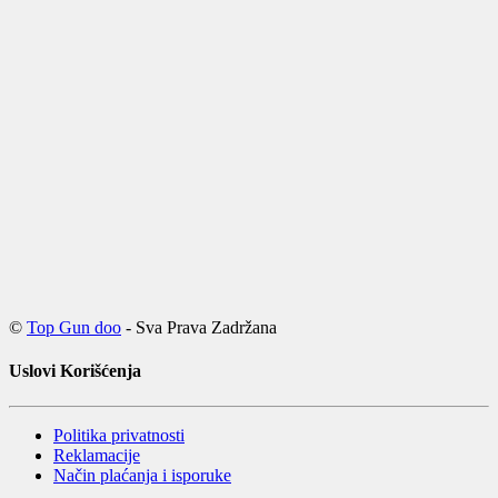
©
Top Gun doo
- Sva Prava Zadržana
Uslovi Korišćenja
Politika privatnosti
Reklamacije
Način plaćanja i isporuke