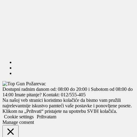
Dostupni radnim danom od: 08:00 do 20:00 i Subotom od 08:00 do
14:00
Imate pitanje? Kontakt: 012/555-405
Na našoj veb stranici koristimo kolačiće da bismo vam pružili
najrelevantnije iskustvo pamteći vaše postavke i ponovljene posete.
Klikom na „Prihvati“ pristajete na upotrebu SVIH kolačića.
Cookie settings
Prihvatam
Manage consent