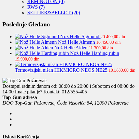
REMINGTON
(0)
RWS
(7)
SELLIER&BELLOT
(20)
Poslednje Gledano
Nož Helle Sigmund
20.400,00
din
Nož Helle Almenn
16.450,00
din
Nož Helle Alden
11.300,00
din
Nož Helle Harding rubin
19.900,00
din
Termovizijski nišan HIKMICRO NEOS NE25
101.880,00
din
Dostupni radnim danom od: 08:00 do 20:00 i Subotom od 08:00 do
14:00
Imate pitanje? Kontakt: 012/555-405
Top-Gun adresa
DOO Top-Gan Požarevac, Čede Vasovića 54, 12000 Požarevac
Uslovi Korišćenja