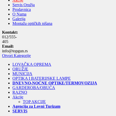
Akcije
Servis Oružja
Prodavnica
O Nama
Galerija
Montaža optičkih nišana
Kontakt:
012/555-
405
Email:
info@topgun.rs
Otvori Kategorije
LOVAČKA OPREMA
ORUŽJE
MUNICIJA
OPTIKA I BATERIJSKE LAMPE
DNEVNO-NOĆNE OPTIKE/TERMOVOZIJA
GARDEROBA/OBUĆA
RAZNO
Akcije
TOP AKCIJE
Agencija za Lovni Turizam
SERVIS