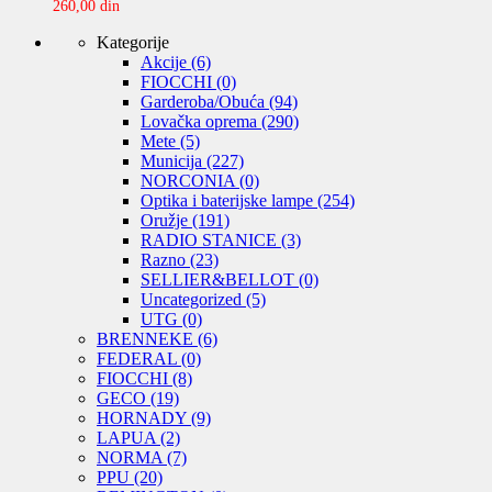
260,00
din
Kategorije
Akcije
(6)
FIOCCHI
(0)
Garderoba/Obuća
(94)
Lovačka oprema
(290)
Mete
(5)
Municija
(227)
NORCONIA
(0)
Optika i baterijske lampe
(254)
Oružje
(191)
RADIO STANICE
(3)
Razno
(23)
SELLIER&BELLOT
(0)
Uncategorized
(5)
UTG
(0)
BRENNEKE
(6)
FEDERAL
(0)
FIOCCHI
(8)
GECO
(19)
HORNADY
(9)
LAPUA
(2)
NORMA
(7)
PPU
(20)