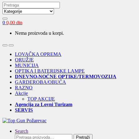
Search
for:
0
0,00
din
Nema proizvoda u korpi.
Open
Close
LOVAČKA OPREMA
ORUŽJE
MUNICIJA
OPTIKA I BATERIJSKE LAMPE
DNEVNO-NOĆNE OPTIKE/TERMOVOZIJA
GARDEROBA/OBUĆA
RAZNO
Akcije
TOP AKCIJE
Agencija za Lovni Turizam
SERVIS
Search
Pretraga
Pretraži