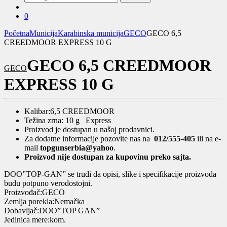
za:
0
Početna
Municija
Karabinska municija
GECO
GECO 6,5
CREEDMOOR EXPRESS 10 G
GECO 6,5 CREEDMOOR
GECO
EXPRESS 10 G
Kalibar:6,5 CREEDMOOR
Težina zrna: 10 g Express
Proizvod je dostupan u našoj prodavnici.
Za dodatne informacije pozovite nas na
012/555-405
ili na e-
mail
topgunserbia@yahoo
.
Proizvod nije dostupan za kupovinu preko sajta.
DOO”TOP-GAN” se trudi da opisi, slike i specifikacije proizvoda
budu potpuno verodostojni.
Proizvođač:GECO
Zemlja porekla:Nemačka
Dobavljač:DOO”TOP GAN”
Jedinica mere:kom.