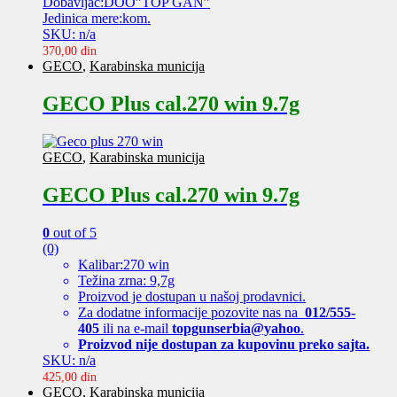
Dobavljač:DOO”TOP GAN”
Jedinica mere:kom.
SKU: n/a
370,00
din
GECO
,
Karabinska municija
GECO Plus cal.270 win 9.7g
GECO
,
Karabinska municija
GECO Plus cal.270 win 9.7g
0
out of 5
(0)
Kalibar:270 win
Težina zrna: 9,7g
Proizvod je dostupan u našoj prodavnici.
Za dodatne informacije pozovite nas na
012/555-
405
ili na e-mail
topgunserbia@yahoo
.
Proizvod nije dostupan za kupovinu preko sajta.
SKU: n/a
425,00
din
GECO
,
Karabinska municija