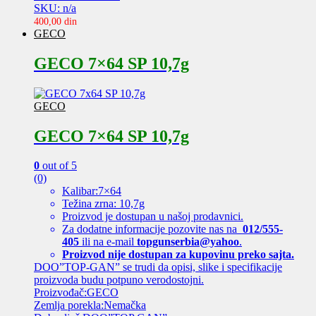
SKU: n/a
400,00
din
GECO
GECO 7×64 SP 10,7g
GECO
GECO 7×64 SP 10,7g
0
out of 5
(0)
Kalibar:7×64
Težina zrna: 10,7g
Proizvod je dostupan u našoj prodavnici.
Za dodatne informacije pozovite nas na
012/555-
405
ili na e-mail
topgunserbia@yahoo
.
Proizvod nije dostupan za kupovinu preko sajta.
DOO”TOP-GAN” se trudi da opisi, slike i specifikacije
proizvoda budu potpuno verodostojni.
Proizvođač:GECO
Zemlja porekla:Nemačka