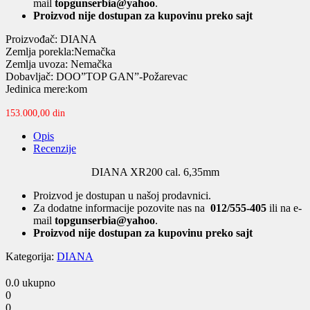
mail
topgunserbia@yahoo
.
Proizvod nije dostupan za kupovinu preko sajt
Proizvođač: DIANA
Zemlja porekla:Nemačka
Zemlja uvoza: Nemačka
Dobavljač: DOO”TOP GAN”-Požarevac
Jedinica mere:kom
153.000,00
din
Opis
Recenzije
DIANA XR200 cal. 6,35mm
Proizvod je dostupan u našoj prodavnici.
Za dodatne informacije pozovite nas na
012/555-405
ili na e-
mail
topgunserbia@yahoo
.
Proizvod nije dostupan za kupovinu preko sajt
Kategorija:
DIANA
0.0
ukupno
0
0