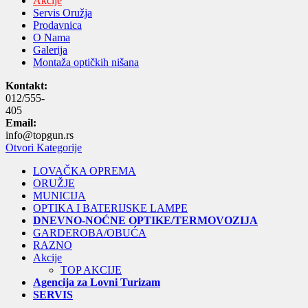
Akcije
Servis Oružja
Prodavnica
O Nama
Galerija
Montaža optičkih nišana
Kontakt:
012/555-
405
Email:
info@topgun.rs
Otvori Kategorije
LOVAČKA OPREMA
ORUŽJE
MUNICIJA
OPTIKA I BATERIJSKE LAMPE
DNEVNO-NOĆNE OPTIKE/TERMOVOZIJA
GARDEROBA/OBUĆA
RAZNO
Akcije
TOP AKCIJE
Agencija za Lovni Turizam
SERVIS