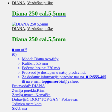
DIANA
,
Vazdušne puške
Diana 250 cal.5,5mm
DIANA
,
Vazdušne puške
Diana 250 cal.5,5mm
0
out of 5
(0)
Model: Diana two-fifty
Kalibar: 5,5 mm
Početna brzina: 230 m/s
Proizvod je dostupan u našoj prodavnici.
Za dodatne informacije pozovite nas na
012/555-405
ili na e-mail
topgunserbia@yahoo
.
Proizvođač: DIANA
Zemlja porekla:Kina
Zemlja uvoza: Nemačka
Dobavljač: DOO”TOP GAN”-Požarevac
Jedinica mere:kom
SKU: n/a