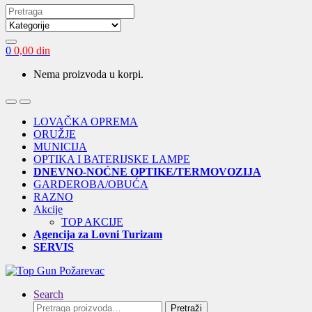
Search
for:
0
0,00
din
Nema proizvoda u korpi.
Open
Close
LOVAČKA OPREMA
ORUŽJE
MUNICIJA
OPTIKA I BATERIJSKE LAMPE
DNEVNO-NOĆNE OPTIKE/TERMOVOZIJA
GARDEROBA/OBUĆA
RAZNO
Akcije
TOP AKCIJE
Agencija za Lovni Turizam
SERVIS
Search
Pretraga
Pretraži