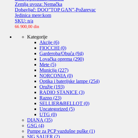
Zemlja uvoza: Nemačka
Dobavljač: DOO”TOP GAN”-Požarevac
Jedinica mere:kom
SKU: n/a
66.900,00
din
Kategorije
Akcije
(6)
FIOCCHI
(0)
Garderoba/Obuća
(94)
Lovačka oprema
(290)
Mete
(5)
Municija
(227)
NORCONIA
(0)
Optika i baterijske lampe
(254)
Oružje
(193)
RADIO STANICE
(3)
Razno
(23)
SELLIER&BELLOT
(0)
Uncategorized
(5)
UTG
(0)
DIANA
(35)
GSG
(4)
Pumpe za PCP vazdušne puške
(1)
SIG SAUER
(2)