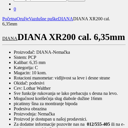
za:
0
Početna
Oružje
Vazdušne puške
DIANA
DIANA XR200 cal.
6,35mm
DIANA XR200 cal. 6,35mm
DIANA
Proizvođač: DIANA-Nemačka
Sistem: PCP
Kalibar: 6,35 mm
Kategorija: C
Magacin: 10 kom.
Rotacioni manometar: vidljivost sa leve i desne strane
Okidač: podesivi
Cev: Lothar Walther
Sve funkcije rukovanja se lako prebacuju s desna na levo.
Mogućnost korišećnja slug diabole dužine 16mm
picatinny šina za montiranje bipoda
Podesiva obrazina
Proizvodnja: Nemačka
Proizvod je dostupan u našoj prodavnici.
Za dodatne informacije pozovite nas na
012/555-405
ili na e-