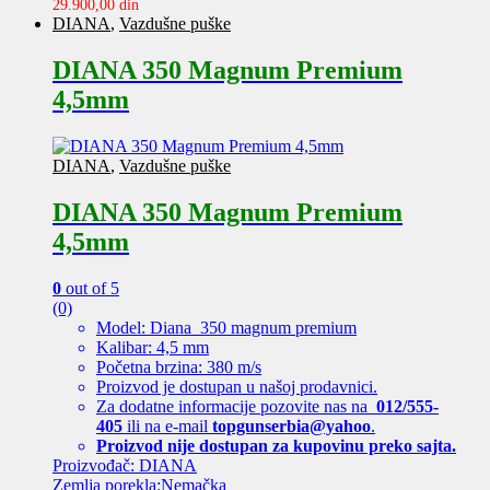
29.900,00
din
DIANA
,
Vazdušne puške
DIANA 350 Magnum Premium
4,5mm
DIANA
,
Vazdušne puške
DIANA 350 Magnum Premium
4,5mm
0
out of 5
(0)
Model: Diana 350 magnum premium
Kalibar: 4,5 mm
Početna brzina: 380 m/s
Proizvod je dostupan u našoj prodavnici.
Za dodatne informacije pozovite nas na
012/555-
405
ili na e-mail
topgunserbia@yahoo
.
Proizvod nije dostupan za kupovinu preko sajta.
Proizvođač: DIANA
Zemlja porekla:Nemačka