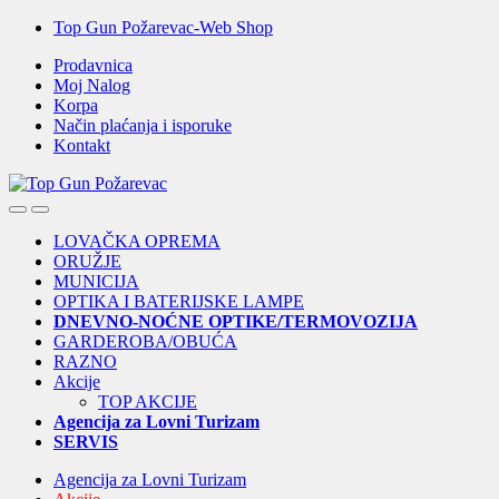
Skip
Skip
Top Gun Požarevac-Web Shop
to
to
Prodavnica
navigation
content
Moj Nalog
Korpa
Način plaćanja i isporuke
Kontakt
Open
Close
LOVAČKA OPREMA
ORUŽJE
MUNICIJA
OPTIKA I BATERIJSKE LAMPE
DNEVNO-NOĆNE OPTIKE/TERMOVOZIJA
GARDEROBA/OBUĆA
RAZNO
Akcije
TOP AKCIJE
Agencija za Lovni Turizam
SERVIS
Agencija za Lovni Turizam