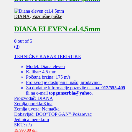
DIANA
,
Vazdušne puške
DIANA ELEVEN cal.4,5mm
0
out of 5
(0)
TEHNIČKE KARAKTERISTIKE
Model: Diana eleven
Kalibar: 4,5 mm
Početna brzina: 175 m/s
Proizvod je dostupan u našoj prodavnici.
Za dodatne informacije pozovite nas na
012/555-405
ili na e-mail
topgunserbia@yahoo
.
Proizvođač: DIANA
Zemlja porekla:Kina
Zemlja uvoza: Nemačka
Dobavljač: DOO”TOP GAN”-Požarevac
Jedinica mere:kom
SKU: n/a
19.990,00
din