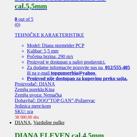
cal.5,5mm
0
out of 5
(0)
TEHNIČKE KARAKTERISTIKE
Model: Diana stormrider PCP
Kalibar: 5,5 mm
Početna brzina: 290 m/s
Proizvod je dostupan u našoj prodavnici.
Za dodatne informacije pozovite nas na
012/555-405
ili na e-mail
topgunserbia@yahoo
.
Proizvod nije dostupan za kupovinu preko sajta.
Proizvođač: DIANA
Zemlja porekla:Kina
Zemlja uvoza: Nemačka
Dobavljač: DOO”TOP GAN”-Požarevac
Jedinica mere:kom
SKU: n/a
38.900,00
din
DIANA
,
Vazdušne puške
DIANA ELEVEN cal.4,5mm