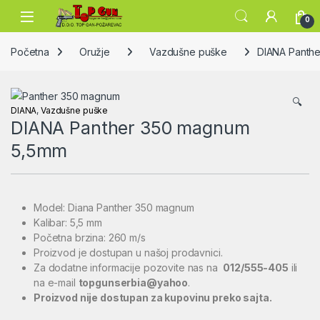
Skip to navigation
Skip to content
Open
0
Početna
Oružje
Vazdušne puške
DIANA Panth
🔍
DIANA
,
Vazdušne puške
DIANA Panther 350 magnum
5,5mm
Model: Diana Panther 350 magnum
Kalibar: 5,5 mm
Početna brzina: 260 m/s
Proizvod je dostupan u našoj prodavnici.
Za dodatne informacije pozovite nas na
012/555-405
ili
na e-mail
topgunserbia@yahoo
.
Proizvod nije dostupan za kupovinu preko sajta.