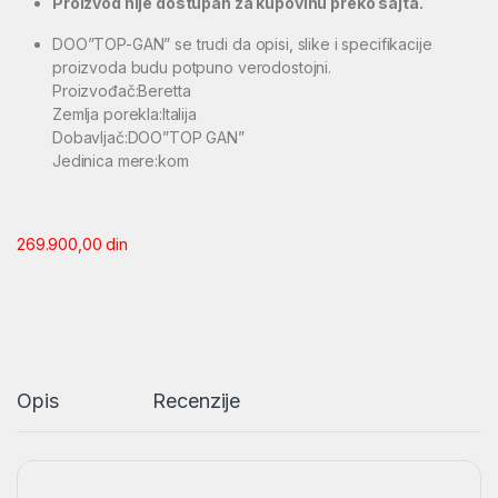
Proizvod nije dostupan za kupovinu preko sajta.
DOO”TOP-GAN” se trudi da opisi, slike i specifikacije
proizvoda budu potpuno verodostojni.
Proizvođač:Beretta
Zemlja porekla:Italija
Dobavljač:DOO”TOP GAN”
Jedinica mere:kom
269.900,00
din
Opis
Recenzije