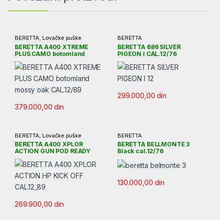
BERETTA
,
Lovačke puške
BERETTA
BERETTA A400 XTREME
BERETTA 686 SILVER
PLUS CAMO botomland
PIGEON I CAL.12/76
mossy oak CAL.12/89
299.000,00
din
379.000,00
din
BERETTA
,
Lovačke puške
BERETTA
BERETTA A400 XPLOR
BERETTA BELLMONTE 3
ACTION GUN POD READY
Black cal.12/76
CAL.12/76
130.000,00
din
269.900,00
din