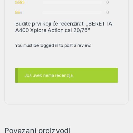
0
0
Budite prvi koji će recenzirati „BERETTA
A400 Xplore Action cal 20/76“
You must be
logged in
to post a review.
Još uvek nema recenzija.
Povezani proizvodi