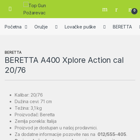
Skip to navigation
Skip to content
Open
0
Početna
Oružje
Lovačke puške
BERETTA
BERETTA
BERETTA A400 Xplore Action cal
20/76
Kalibar: 20/76
Dužina cevi: 71 cm
Težina: 3,1 kg
Proizvođač: Beretta
Zemlja porekla: Italija
Proizvod je dostupan u našoj prodavnici.
Za dodatne informacije pozovite nas na
012/555-405
.