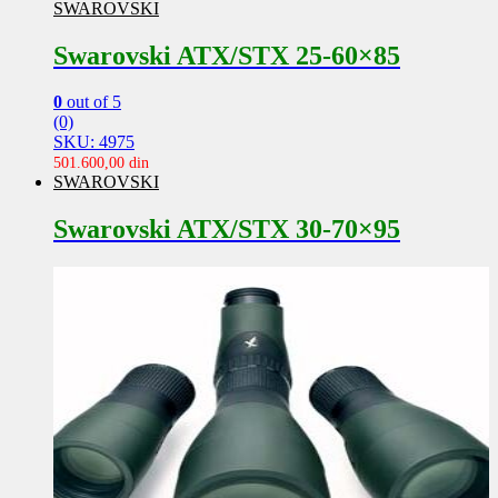
SWAROVSKI
Swarovski ATX/STX 25-60×85
0
out of 5
(0)
SKU: 4975
501.600,00
din
SWAROVSKI
Swarovski ATX/STX 30-70×95