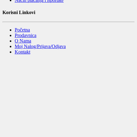
Način plaćanja i isporuke
Korisni Linkovi
Početna
Prodavnica
O Nama
Moj Nalog/Prijava/Odjava
Kontakt