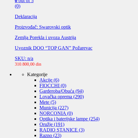
0
out of 5
(0)
Deklaracija
Proizvođač: Swarovski optik
Zemlja Porekla i uvoza Austrija
Uvoznik DOO “TOP GAN” Požarevac
SKU: n/a
310.800,00
din
Kategorije
Akcije
(6)
FIOCCHI
(0)
Garderoba/Obuća
(94)
Lovačka oprema
(290)
Mete
(5)
Municija
(227)
NORCONIA
(0)
Optika i baterijske lampe
(254)
Oružje
(191)
RADIO STANICE
(3)
Razno
(23)