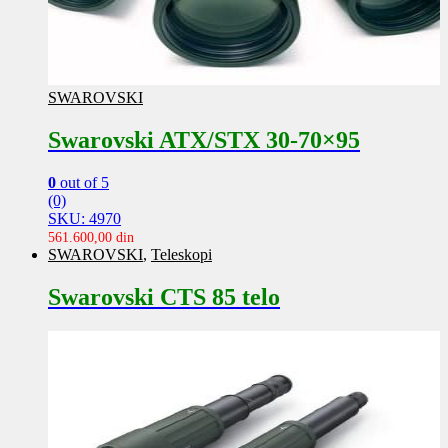
SWAROVSKI
Swarovski ATX/STX 30-70×95
0
out of 5
(0)
SKU: 4970
561.600,00
din
SWAROVSKI
,
Teleskopi
Swarovski CTS 85 telo