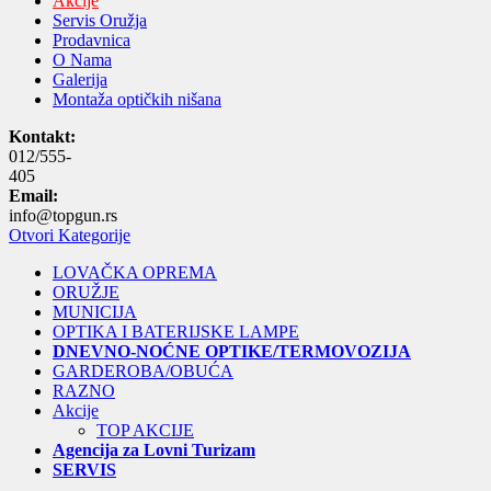
Akcije
Servis Oružja
Prodavnica
O Nama
Galerija
Montaža optičkih nišana
Kontakt:
012/555-
405
Email:
info@topgun.rs
Otvori Kategorije
LOVAČKA OPREMA
ORUŽJE
MUNICIJA
OPTIKA I BATERIJSKE LAMPE
DNEVNO-NOĆNE OPTIKE/TERMOVOZIJA
GARDEROBA/OBUĆA
RAZNO
Akcije
TOP AKCIJE
Agencija za Lovni Turizam
SERVIS