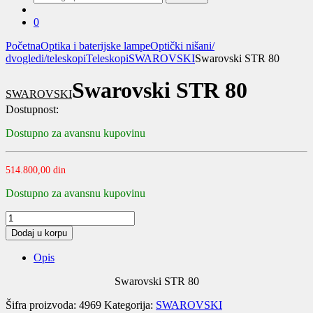
za:
0
Početna
Optika i baterijske lampe
Optički nišani/
dvogledi/teleskopi
Teleskopi
SWAROVSKI
Swarovski STR 80
Swarovski STR 80
SWAROVSKI
Dostupnost:
Dostupno za avansnu kupovinu
514.800,00
din
Dostupno za avansnu kupovinu
Swarovski
STR
Dodaj u korpu
80
quantity
Opis
Swarovski STR 80
Šifra proizvoda:
4969
Kategorija:
SWAROVSKI