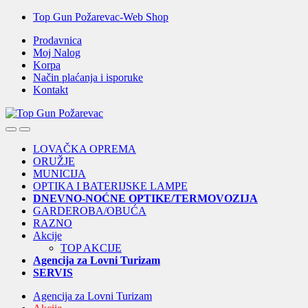
Skip
Skip
Top Gun Požarevac-Web Shop
to
to
Prodavnica
navigation
content
Moj Nalog
Korpa
Način plaćanja i isporuke
Kontakt
Open
Close
LOVAČKA OPREMA
ORUŽJE
MUNICIJA
OPTIKA I BATERIJSKE LAMPE
DNEVNO-NOĆNE OPTIKE/TERMOVOZIJA
GARDEROBA/OBUĆA
RAZNO
Akcije
TOP AKCIJE
Agencija za Lovni Turizam
SERVIS
Agencija za Lovni Turizam