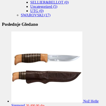
SELLIER&BELLOT
(0)
Uncategorized
(5)
UTG
(0)
SWAROVSKI
(17)
Poslednje Gledano
Nož Helle
Sigmund
20.400,00
din