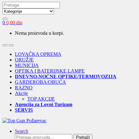
Search
for:
0
0,00
din
Nema proizvoda u korpi.
Open
Close
LOVAČKA OPREMA
ORUŽJE
MUNICIJA
OPTIKA I BATERIJSKE LAMPE
DNEVNO-NOĆNE OPTIKE/TERMOVOZIJA
GARDEROBA/OBUĆA
RAZNO
Akcije
TOP AKCIJE
Agencija za Lovni Turizam
SERVIS
Search
Pretraga
Pretraži