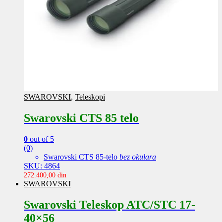
SWAROVSKI
,
Teleskopi
Swarovski CTS 85 telo
0
out of 5
(0)
Swarovski CTS 85-telo
bez okulara
SKU: 4864
272.400,00
din
SWAROVSKI
Swarovski Teleskop ATC/STC 17-
40×56