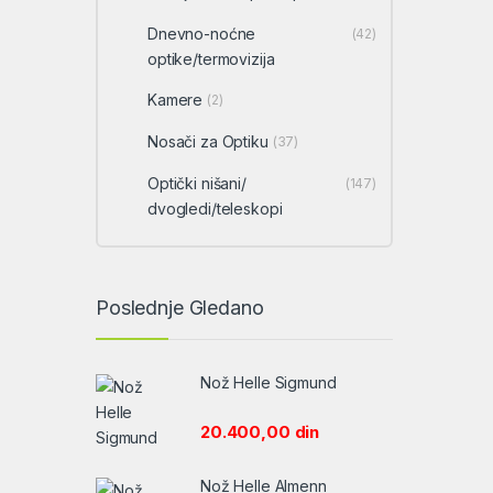
Dnevno-noćne
(42)
optike/termovizija
Kamere
(2)
Nosači za Optiku
(37)
Optički nišani/
(147)
dvogledi/teleskopi
Poslednje Gledano
Nož Helle Sigmund
20.400,00
din
Nož Helle Almenn