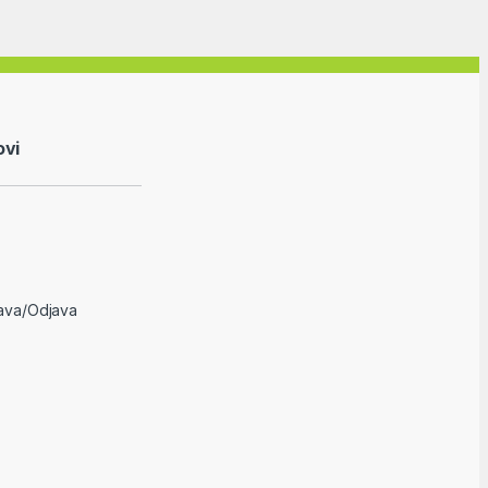
ovi
java/Odjava