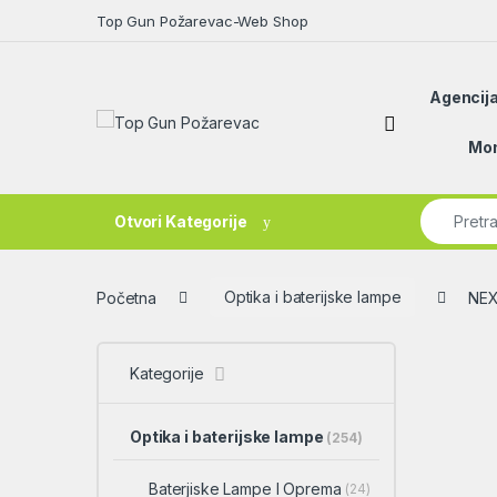
Skip to navigation
Skip to content
Top Gun Požarevac-Web Shop
Agencija
Open
Mon
Search fo
Otvori Kategorije
Početna
Optika i baterijske lampe
NE
Kategorije
Optika i baterijske lampe
(254)
Baterjiske Lampe I Oprema
(24)