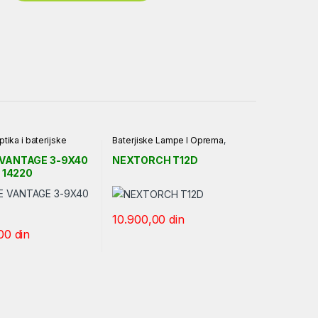
ptika i baterijske
Baterjiske Lampe I Oprema
,
NEXTORCH
,
Optika i baterijske
lampe
VANTAGE 3-9X40
NEXTORCH T12D
0 14220
10.900,00
din
,00
din