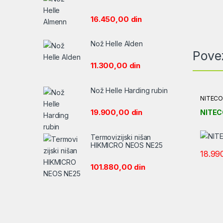
16.450,00
din
Nož Helle Alden
Pove
11.300,00
din
Nož Helle Harding rubin
NITECO
lampe
19.900,00
din
NITE
Termovizijski nišan
HIKMICRO NEOS NE25
18.99
101.880,00
din