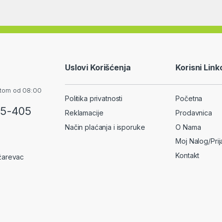
Uslovi Korišćenja
Korisni Link
otom od 08:00
Politika privatnosti
Početna
55-405
Reklamacije
Prodavnica
Način plaćanja i isporuke
O Nama
Moj Nalog/Pri
Kontakt
žarevac