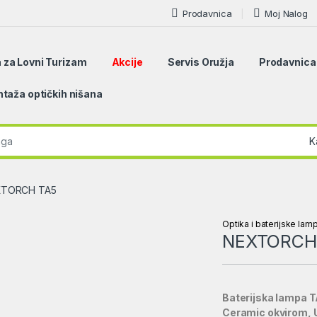
Prodavnica
Moj Nalog
 za Lovni Turizam
Akcije
Servis Oružja
Prodavnica
taža optičkih nišana
r:
XTORCH TA5
Optika i baterijske lam
NEXTORCH
Baterijska lampa 
Ceramic okvirom, US