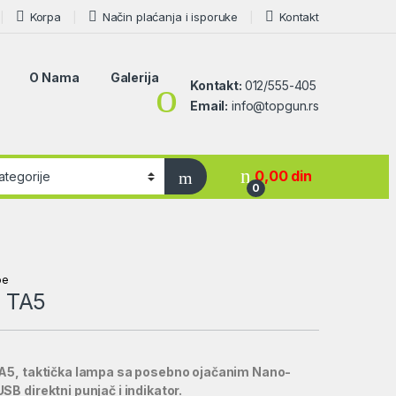
Korpa
Način plaćanja i isporuke
Kontakt
O Nama
Galerija
Kontakt:
012/555-405
Email:
info@topgun.rs
0,00
din
0
pe
 TA5
TA5, taktička lampa sa posebno ojačanim Nano-
B direktni punjač i indikator.