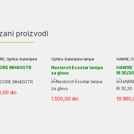
zani proizvodi
RE
,
Optika i baterijske
Optika i baterijske lampe
HAWKE
,
O
lampe
CORE MH40GTR
Nextorch Ecostar lampa
HAWKE 
za glavu
IR 30/3
0,00
din
1.500,00
din
19.990