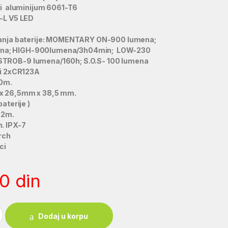
ivi aluminijum 6061-T6
-L V5 LED
ajanja baterije: MOMENTARY ON-900 lumena;
na; HIGH-900lumena/3h04min; LOW-230
TROB-9 lumena/160h; S.O.S- 100 lumena
ili 2xCR123A
40m.
 x 26,5mm x 38,5 mm.
baterije )
 2m.
. IPX-7
rch
ci
00
din
ntity
Dodaj u korpu