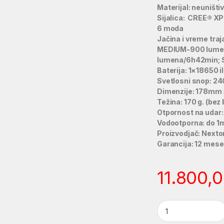
Materijal: neuništ
Sijalica: CREE® XP
6 moda
Jačina i vreme tr
MEDIUM-900 lume
lumena/6h42min; S
Baterija: 1×18650 
Svetlosni snop: 2
Dimenzije: 178mm
Težina: 170 g. (bez 
Otpornost na udar:
Vodootporna: do 1m
Proizvodjač: Nexto
Garancija: 12 mese
11.800,
NEXTORCH TA5 qua