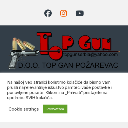
Dostupni radnim danom od:
Na našoj veb stranici koristimo kolačiće da bismo vam
08:00 do 20:00 i Subotom od
pružili najrelevantnije iskustvo pamteći vaše postavke i
08:00 do 14:00
ponovljene posete. Klikom na „Prihvati“ pristajete na
Imate pitanje?
upotrebu SVIH kolačića.
Kontakt: 012/555-
Cookie settings
Prihvatam
405