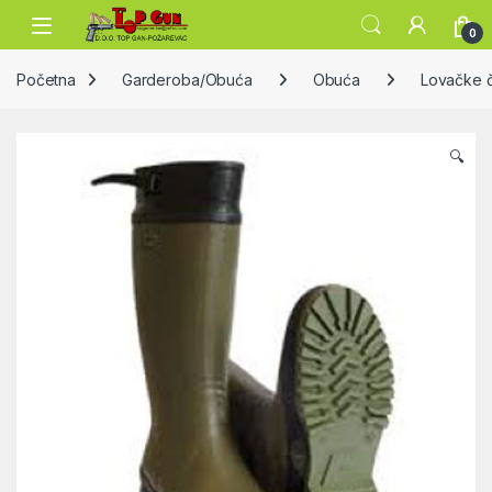
Skip to navigation
Skip to content
Open
0
Početna
Garderoba/Obuća
Obuća
Lovačke 
🔍