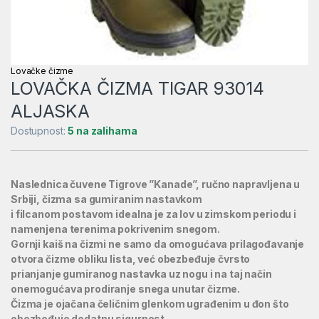
Lovačke čizme
LOVAČKA ČIZMA TIGAR 93014
ALJASKA
Dostupnost:
5 na zalihama
Naslednica čuvene Tigrove ”Kanade”, ručno napravljena u
Srbiji, čizma sa gumiranim nastavkom
i filcanom postavom idealna je za lov u zimskom periodu i
namenjena terenima pokrivenim snegom.
Gornji kaiš na čizmi ne samo da omogućava prilagođavanje
otvora čizme obliku lista, već obezbeđuje čvrsto
prianjanje gumiranog nastavka uz nogu i na taj način
onemogućava prodiranje snega unutar čizme.
Čizma je ojačana čeličnim glenkom ugrađenim u đon što
obezbeđuje dodatnu sigurnost.