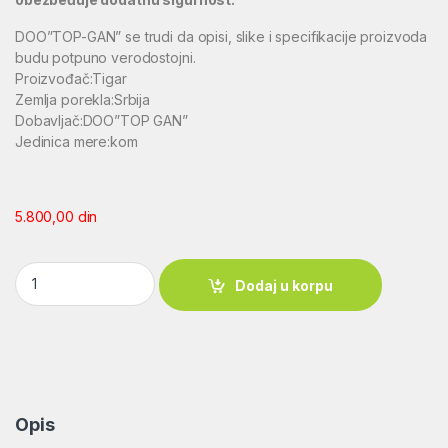
DOO”TOP-GAN” se trudi da opisi, slike i specifikacije proizvoda
budu potpuno verodostojni.
Proizvođač:Tigar
Zemlja porekla:Srbija
Dobavljač:DOO”TOP GAN”
Jedinica mere:kom
5.800,00
din
LOVAČKA ČIZMA TIGAR 93014 ALJASKA quantity
Dodaj u korpu
Opis