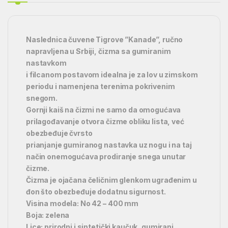
Naslednica čuvene Tigrove ”Kanade”, ručno
napravljena u Srbiji, čizma sa gumiranim
nastavkom
i filcanom postavom idealna je za lov u zimskom
periodu i namenjena terenima pokrivenim
snegom.
Gornji kaiš na čizmi ne samo da omogućava
prilagođavanje otvora čizme obliku lista, već
obezbeđuje čvrsto
prianjanje gumiranog nastavka uz nogu i na taj
način onemogućava prodiranje snega unutar
čizme.
Čizma je ojačana čeličnim glenkom ugrađenim u
đon što obezbeđuje dodatnu sigurnost.
Visina modela: No 42 – 400 mm
Boja: zelena
Lice: prirodni i sintetički kaučuk, gumirani